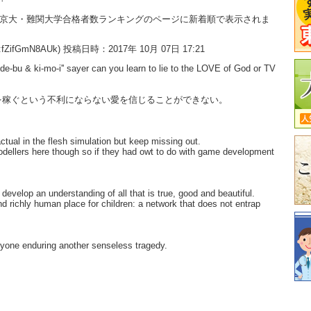
大・京大・難関大学合格者数ランキングのページに新着順で表示されま
:fZifGmN8AUk) 投稿日時：2017年 10月 07日 17:21
'de-bu & ki-mo-i'' sayer can you learn to lie to the LOVE of God or TV
を稼ぐという不利にならない愛を信じることができない。
ctual in the flesh simulation but keep missing out.
odellers here though so if they had owt to do with game development
develop an understanding of all that is true, good and beautiful.
and richly human place for children: a network that does not entrap
eryone enduring another senseless tragedy.