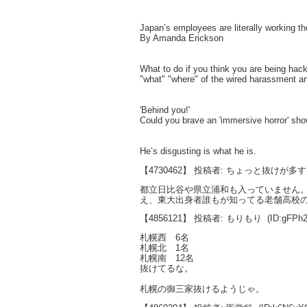
Japan’s employees are literally working t
By Amanda Erickson
What to do if you think you are being hac
"what" "where" of the wired harassment a
'Behind you!'
Could you brave an 'immersive horror' sh
He’s disgusting is what he is.
【4730462】 投稿者: ちょっと抜けが多
都立日比谷や県立浦和も入っていません
え、東大出身者誰もが知ってる老舗高校
【4856121】 投稿者: もりもり
(ID:gFPh
札幌西 6名
札幌北 1名
札幌南 12名
抜けてるな。
札幌の御三家抜けるようじゃ。