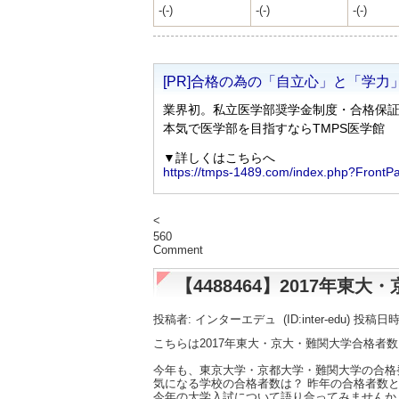
-(-)
-(-)
-(-)
<
560
Comment
【4488464】2017年
投稿者: インターエデュ
(ID:inter-edu) 投稿日
こちらは2017年東大・京大・難関大学合格者
今年も、東京大学・京都大学・難関大学の合格
気になる学校の合格者数は？ 昨年の合格者数と
今年の大学入試について語り合ってみませんか