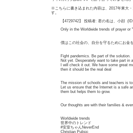
※こちらに書き込まれた内容は、2017年東
す。
【4729742】 投稿者: 君の名は、小顔
(ID
Only in the Worldwide trends of prayer or '
僕はこの社会の、自分を守るためにお金
Fight pandemics. Be part of the solution.
Not yet. Desperately want to take part in a
I will check it out. We have some great m
then it should be the real deal
The mission of schools and teachers is to 
Let us ensure that the Internet is a safe 
them but helps them to grow.
Our thoughts are with their families & ev
Worldwide trends
世界中のトレンド
#安室ちゃんNeverEnd
Christian Pulisic