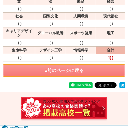
文
法
経済
経営
-(-)
-(-)
-(-)
-(-)
社会
国際文化
人間環境
現代福祉
-(-)
-(-)
-(-)
-(-)
キャリアデザイ
グローバル教養
スポーツ健康
理工
ン
-(-)
-(-)
-(-)
-(-)
生命科学
デザイン工学
情報科学
合計
-(-)
-(-)
-(-)
4(-)
«前のページに戻る
速報！2