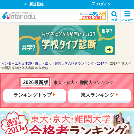
新規登録
ログイン
イ
検 索
メニュー
ン
閉
検索
タ
じ
ー
る
エ
デ
ュ・
ド
インターエデュ TOP
東大・京大・難関大学合格者ランキング
2017年
2017年 西大和
学園高等学校合格者数 昨年比較
ッ
ト
コ
2026最新版
東大・京大・ 難関大ランキング
ム
ランキングトップ
東大ランキング