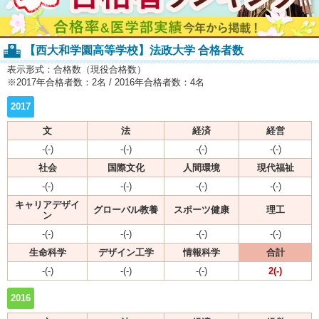
【西大和学園高等学校】法政大学 合格者数
表示形式：合格数（現役合格数）
※2017年合格者数：2名 / 2016年合格者数：4名
2017
文
法
経済
経営
-(-)
-(-)
-(-)
-(-)
社会
国際文化
人間環境
現代福祉
-(-)
-(-)
-(-)
-(-)
キャリアデザイ
グローバル教養
スポーツ健康
理工
ン
-(-)
-(-)
-(-)
-(-)
生命科学
デザイン工学
情報科学
合計
-(-)
-(-)
-(-)
2(-)
2016