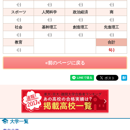
-(-)
-(-)
-(-)
-(-)
スポーツ
人間科学
政治経済
商
-(-)
-(-)
-(-)
-(-)
社会
基幹理工
創造理工
先進理工
-(-)
-(-)
-(-)
-(-)
教育
合計
-(-)
6(-)
«前のページに戻る
速報！2
大学一覧