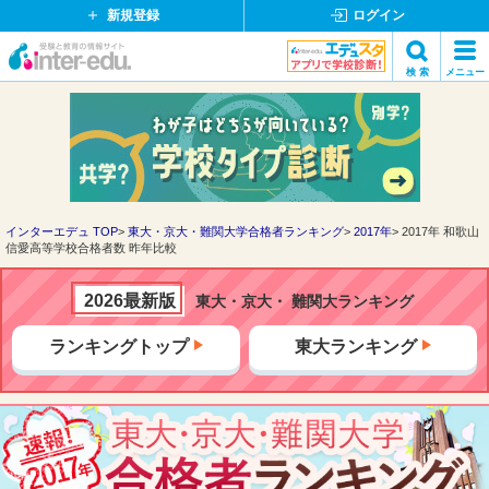
新規登録
ログイン
イ
検 索
メニュー
ン
閉
検索
タ
じ
ー
る
エ
デ
ュ・
ド
インターエデュ TOP
東大・京大・難関大学合格者ランキング
2017年
2017年 和歌山
信愛高等学校合格者数 昨年比較
ッ
ト
コ
2026最新版
東大・京大・ 難関大ランキング
ム
ランキングトップ
東大ランキング