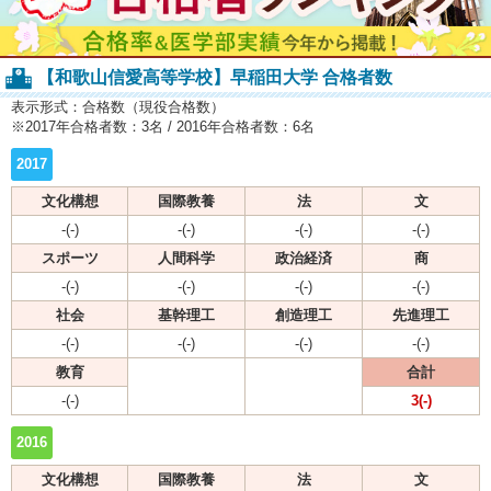
【和歌山信愛高等学校】早稲田大学 合格者数
表示形式：合格数（現役合格数）
※2017年合格者数：3名 / 2016年合格者数：6名
2017
文化構想
国際教養
法
文
-(-)
-(-)
-(-)
-(-)
スポーツ
人間科学
政治経済
商
-(-)
-(-)
-(-)
-(-)
社会
基幹理工
創造理工
先進理工
-(-)
-(-)
-(-)
-(-)
教育
合計
-(-)
3(-)
2016
文化構想
国際教養
法
文