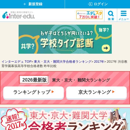
新規登録
ログイン
イ
検 索
メニュー
ン
閉
検索
タ
じ
ー
る
エ
デ
ュ・
ド
インターエデュ TOP
東大・京大・難関大学合格者ランキング
2017年
2017年 渋谷教
育学園幕張高等学校合格者数 昨年比較
ッ
ト
コ
2026最新版
東大・京大・ 難関大ランキング
ム
ランキングトップ
京大ランキング