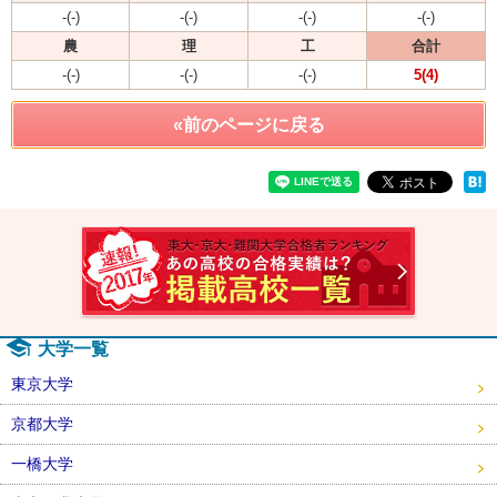
-(-)
-(-)
-(-)
-(-)
農
理
工
合計
-(-)
-(-)
-(-)
5(4)
«前のページに戻る
速報！2
大学一覧
東京大学
京都大学
一橋大学