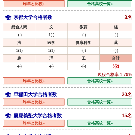
昨年と比較»
合格高校一覧»
京都大学合格者数
3名
総合人間
文
教育
経
-(-)
1(-)
-(-)
-(-)
法
医学
健康科学
薬
1(1)
1(1)
-(-)
-(-)
農
理
工
合計
-(-)
-(-)
-(-)
3(2)
現役合格率
1.79%
昨年と比較»
合格高校一覧»
早稲田大学合格者数
20名
昨年と比較»
合格高校一覧»
慶應義塾大学合格者数
15名
昨年と比較»
合格高校一覧»