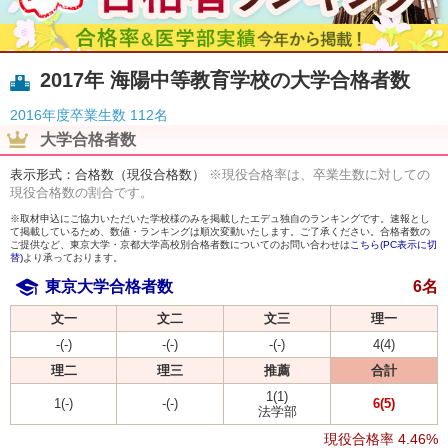
2017年 海陽中等教育学校の大学合格者数
2016年度卒業生数
112名
大学合格者数
表示形式：合格数（現役合格数）
※現役合格率は、卒業生数に対しての
現役合格数の割合です。
※取材申込にご協力いただいた学校様のみを掲載したエデュ独自のランキングです。速報とし
て掲載しているため、数値・ランキングは順次変動いたします。ご了承ください。合格者数の
ご提供など、東京大学・京都大学高校別合格者数についてのお問い合わせは
こちら(PC表示に切
替)
より承っております。
東京大学合格者数
6名
文一
文二
文三
理一
-(-)
-(-)
-(-)
4(4)
理二
理三
推薦
合計
1(1)
1(-)
-(-)
6(5)
法学部
現役合格率
4.46%