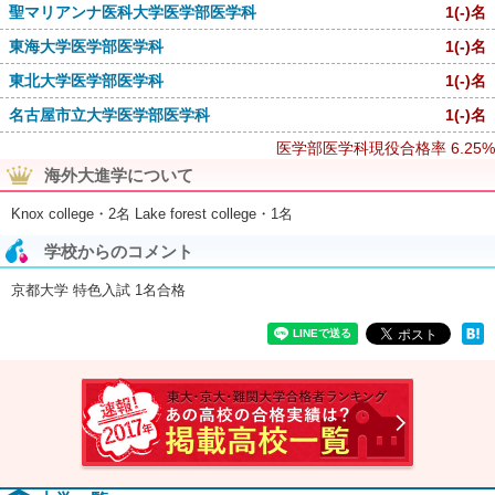
聖マリアンナ医科大学医学部医学科
1
(-)
名
東海大学医学部医学科
1
(-)
名
東北大学医学部医学科
1
(-)
名
名古屋市立大学医学部医学科
1
(-)
名
医学部医学科現役合格率
6.25%
海外大進学について
Knox college・2名 Lake forest college・1名
学校からのコメント
京都大学 特色入試 1名合格
速報！2