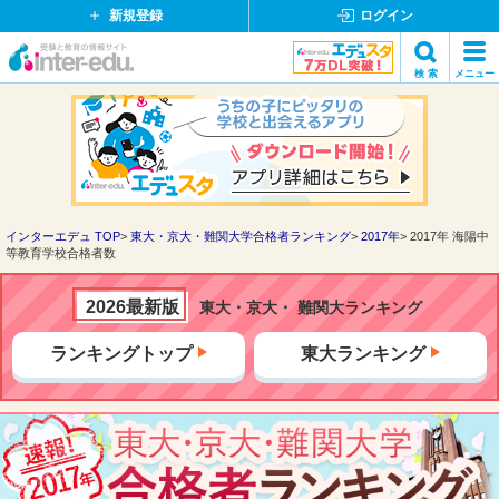
新規登録
ログイン
イ
検 索
メニュー
ン
閉
検索
タ
じ
ー
る
エ
デ
ュ・
ド
インターエデュ TOP
東大・京大・難関大学合格者ランキング
2017年
2017年 海陽中
等教育学校合格者数
ッ
ト
コ
2026最新版
東大・京大・ 難関大ランキング
ム
ランキングトップ
東大ランキング