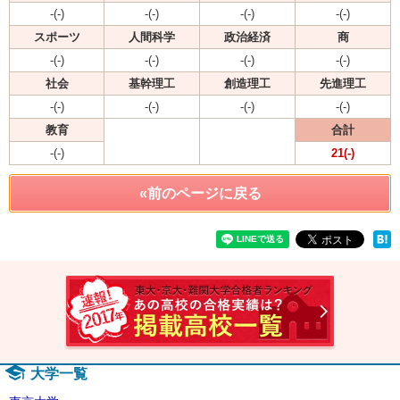
-(-)
-(-)
-(-)
-(-)
スポーツ
人間科学
政治経済
商
-(-)
-(-)
-(-)
-(-)
社会
基幹理工
創造理工
先進理工
-(-)
-(-)
-(-)
-(-)
教育
合計
-(-)
21(-)
«前のページに戻る
速報！2
大学一覧