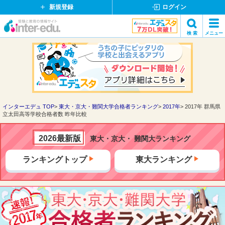
新規登録
ログイン
イ
検 索
メニュー
ン
閉
検索
タ
じ
ー
る
エ
デ
ュ・
ド
インターエデュ TOP
東大・京大・難関大学合格者ランキング
2017年
2017年 群馬県
立太田高等学校合格者数 昨年比較
ッ
ト
コ
2026最新版
東大・京大・ 難関大ランキング
ム
ランキングトップ
東大ランキング