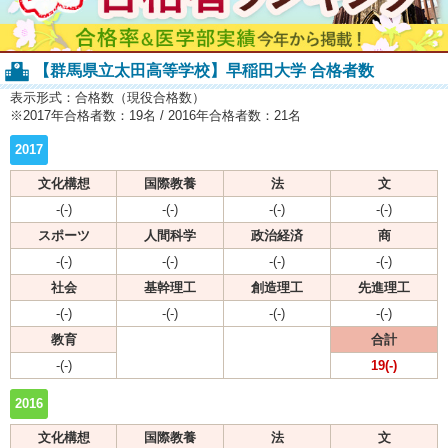
【群馬県立太田高等学校】早稲田大学 合格者数
表示形式：合格数（現役合格数）
※2017年合格者数：19名 / 2016年合格者数：21名
2017
文化構想
国際教養
法
文
-(-)
-(-)
-(-)
-(-)
スポーツ
人間科学
政治経済
商
-(-)
-(-)
-(-)
-(-)
社会
基幹理工
創造理工
先進理工
-(-)
-(-)
-(-)
-(-)
教育
合計
-(-)
19(-)
2016
文化構想
国際教養
法
文