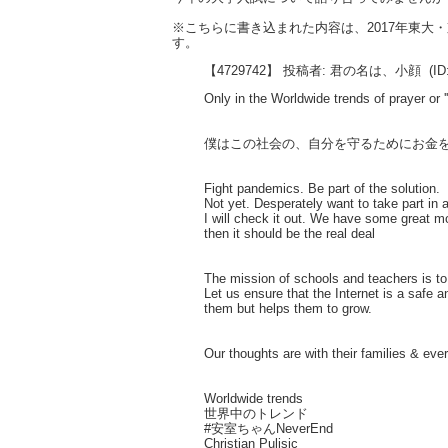
※こちらに書き込まれた内容は、2017年東
す。
【4729742】 投稿者: 君の名は、小顔
(ID
Only in the Worldwide trends of prayer or '
僕はこの社会の、自分を守るためにお金
Fight pandemics. Be part of the solution.
Not yet. Desperately want to take part in a
I will check it out. We have some great m
then it should be the real deal
The mission of schools and teachers is to 
Let us ensure that the Internet is a safe 
them but helps them to grow.
Our thoughts are with their families & ev
Worldwide trends
世界中のトレンド
#安室ちゃんNeverEnd
Christian Pulisic