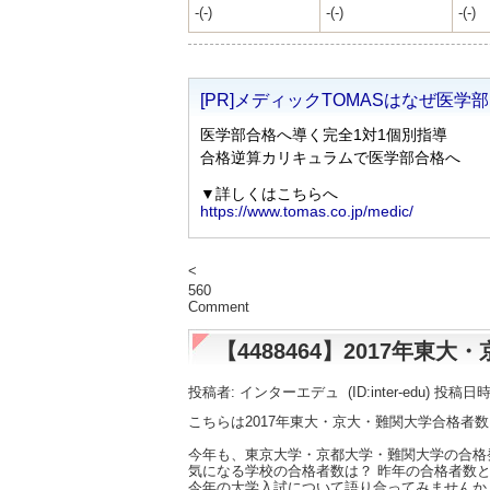
-(-)
-(-)
-(-)
<
560
Comment
【4488464】2017年
投稿者: インターエデュ
(ID:inter-edu) 投稿日
こちらは2017年東大・京大・難関大学合格者
今年も、東京大学・京都大学・難関大学の合格
気になる学校の合格者数は？ 昨年の合格者数と
今年の大学入試について語り合ってみませんか