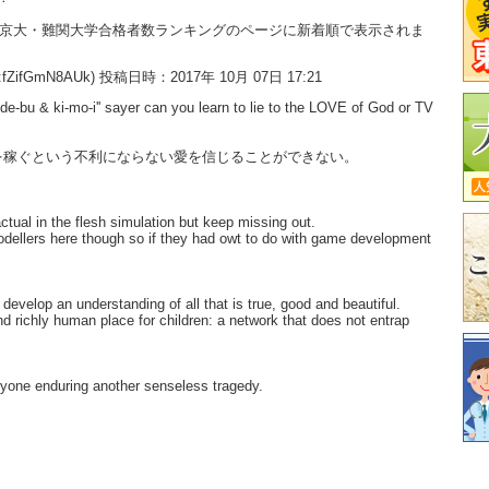
大・京大・難関大学合格者数ランキングのページに新着順で表示されま
:fZifGmN8AUk) 投稿日時：2017年 10月 07日 17:21
'de-bu & ki-mo-i'' sayer can you learn to lie to the LOVE of God or TV
を稼ぐという不利にならない愛を信じることができない。
ctual in the flesh simulation but keep missing out.
odellers here though so if they had owt to do with game development
develop an understanding of all that is true, good and beautiful.
and richly human place for children: a network that does not entrap
eryone enduring another senseless tragedy.