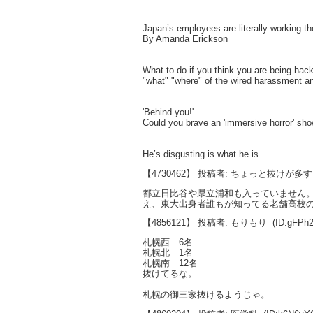
Japan’s employees are literally working t
By Amanda Erickson
What to do if you think you are being hac
"what" "where" of the wired harassment a
'Behind you!'
Could you brave an 'immersive horror' sh
He’s disgusting is what he is.
【4730462】 投稿者: ちょっと抜けが多
都立日比谷や県立浦和も入っていません
え、東大出身者誰もが知ってる老舗高校
【4856121】 投稿者: もりもり
(ID:gFPh
札幌西 6名
札幌北 1名
札幌南 12名
抜けてるな。
札幌の御三家抜けるようじゃ。