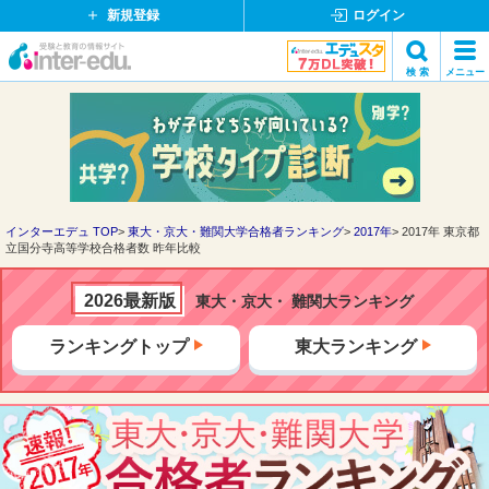
新規登録
ログイン
イ
検 索
メニュー
ン
閉
検索
タ
じ
ー
る
エ
デ
ュ・
ド
インターエデュ TOP
東大・京大・難関大学合格者ランキング
2017年
2017年 東京都
立国分寺高等学校合格者数 昨年比較
ッ
ト
コ
2026最新版
東大・京大・ 難関大ランキング
ム
ランキングトップ
東大ランキング