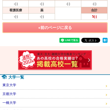
-(-)
-(-)
-(-)
-(-)
看護医療
薬
合計
-(-)
-(-)
5(-)
«前のページに戻る
速報！2
大学一覧
東京大学
京都大学
一橋大学