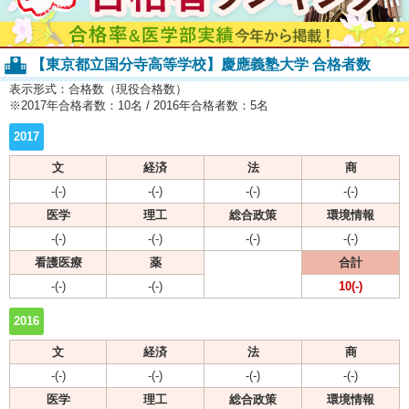
【東京都立国分寺高等学校】慶應義塾大学 合格者数
表示形式：合格数（現役合格数）
※2017年合格者数：10名 / 2016年合格者数：5名
2017
文
経済
法
商
-(-)
-(-)
-(-)
-(-)
医学
理工
総合政策
環境情報
-(-)
-(-)
-(-)
-(-)
看護医療
薬
合計
-(-)
-(-)
10(-)
2016
文
経済
法
商
-(-)
-(-)
-(-)
-(-)
医学
理工
総合政策
環境情報