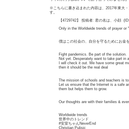
※こちらに書き込まれた内容は、2017年東
す。
【4729742】 投稿者: 君の名は、小顔
(ID
Only in the Worldwide trends of prayer or '
僕はこの社会の、自分を守るためにお金
Fight pandemics. Be part of the solution.
Not yet. Desperately want to take part in a
I will check it out. We have some great m
then it should be the real deal
The mission of schools and teachers is to 
Let us ensure that the Internet is a safe 
them but helps them to grow.
Our thoughts are with their families & ev
Worldwide trends
世界中のトレンド
#安室ちゃんNeverEnd
Christian Pulisic