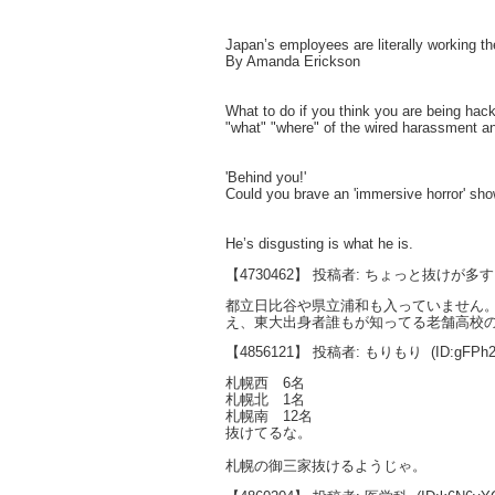
Japan’s employees are literally working t
By Amanda Erickson
What to do if you think you are being hac
"what" "where" of the wired harassment a
'Behind you!'
Could you brave an 'immersive horror' sh
He’s disgusting is what he is.
【4730462】 投稿者: ちょっと抜けが多
都立日比谷や県立浦和も入っていません
え、東大出身者誰もが知ってる老舗高校
【4856121】 投稿者: もりもり
(ID:gFPh
札幌西 6名
札幌北 1名
札幌南 12名
抜けてるな。
札幌の御三家抜けるようじゃ。