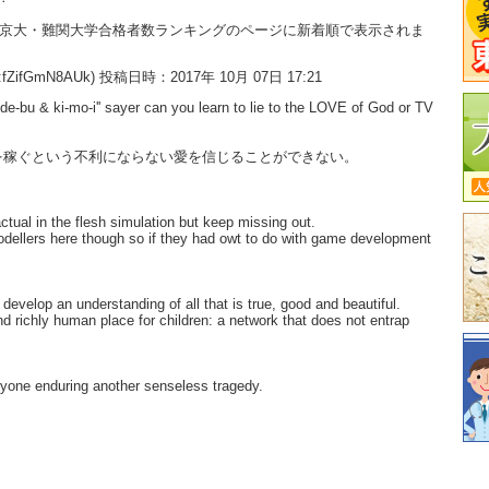
大・京大・難関大学合格者数ランキングのページに新着順で表示されま
:fZifGmN8AUk) 投稿日時：2017年 10月 07日 17:21
'de-bu & ki-mo-i'' sayer can you learn to lie to the LOVE of God or TV
を稼ぐという不利にならない愛を信じることができない。
ctual in the flesh simulation but keep missing out.
odellers here though so if they had owt to do with game development
develop an understanding of all that is true, good and beautiful.
and richly human place for children: a network that does not entrap
eryone enduring another senseless tragedy.