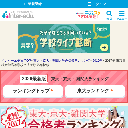
新規登録
ログイン
イ
検 索
メニュー
ン
閉
検索
タ
じ
ー
る
エ
デ
ュ・
ド
インターエデュ TOP
東大・京大・難関大学合格者ランキング
2017年
2017年 東京電
機大学高等学校合格者数 昨年比較
ッ
ト
コ
2026最新版
東大・京大・ 難関大ランキング
ム
ランキングトップ
東大ランキング