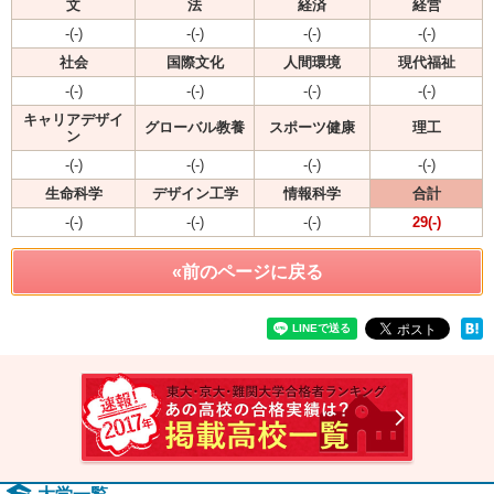
文
法
経済
経営
-(-)
-(-)
-(-)
-(-)
社会
国際文化
人間環境
現代福祉
-(-)
-(-)
-(-)
-(-)
キャリアデザイ
グローバル教養
スポーツ健康
理工
ン
-(-)
-(-)
-(-)
-(-)
生命科学
デザイン工学
情報科学
合計
-(-)
-(-)
-(-)
29(-)
«前のページに戻る
速報！2