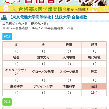
【東京電機大学高等学校】法政大学 合格者数
表示形式：合格数（現役合格数）
※2017年合格者数：16名 / 2016年合格者数：29名
2017
文
法
経済
経営
-(-)
-(-)
-(-)
-(-)
社会
国際文化
人間環境
現代福祉
-(-)
-(-)
-(-)
-(-)
キャリアデザイ
グローバル教養
スポーツ健康
理工
ン
-(-)
-(-)
-(-)
-(-)
生命科学
デザイン工学
情報科学
合計
-(-)
-(-)
-(-)
16(-)
2016