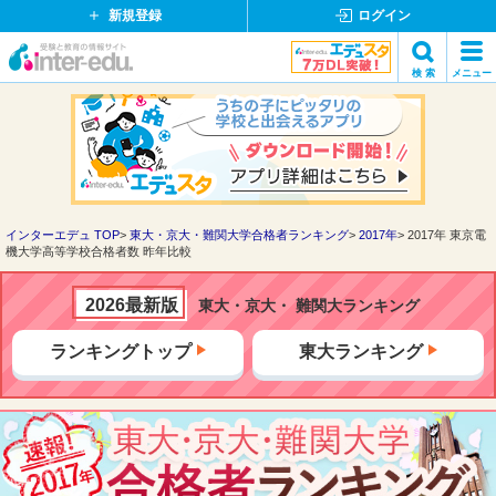
新規登録
ログイン
イ
検 索
メニュー
ン
閉
検索
タ
じ
ー
る
エ
デ
ュ・
ド
インターエデュ TOP
東大・京大・難関大学合格者ランキング
2017年
2017年 東京電
機大学高等学校合格者数 昨年比較
ッ
ト
コ
2026最新版
東大・京大・ 難関大ランキング
ム
ランキングトップ
東大ランキング