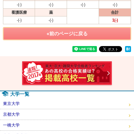
-(-)
-(-)
-(-)
-(-)
看護医療
薬
合計
-(-)
-(-)
1(-)
«前のページに戻る
速報！2
大学一覧
東京大学
京都大学
一橋大学