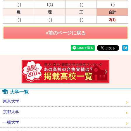
-(-)
1(1)
-(-)
-(-)
農
理
工
合計
-(-)
-(-)
-(-)
2(1)
«前のページに戻る
速報！2
大学一覧
東京大学
京都大学
一橋大学