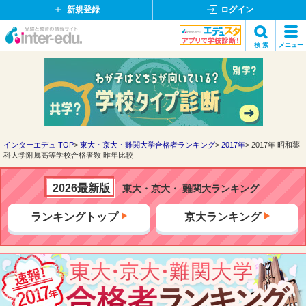
新規登録
ログイン
イ
検 索
メニュー
ン
閉
検索
タ
じ
ー
る
エ
デ
ュ・
ド
インターエデュ TOP
東大・京大・難関大学合格者ランキング
2017年
2017年 昭和薬
科大学附属高等学校合格者数 昨年比較
ッ
ト
コ
2026最新版
東大・京大・ 難関大ランキング
ム
ランキングトップ
京大ランキング