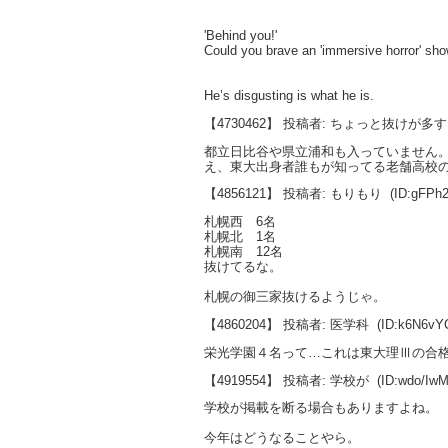
'Behind you!'
Could you brave an 'immersive horror' sh
He’s disgusting is what he is.
【4730462】 投稿者: ちょっと抜けが多
都立日比谷や県立浦和も入っていません
え、東大出身者誰もが知ってる老舗高校
【4856121】 投稿者: もりもり
(ID:gFPh
札幌西 6名
札幌北 1名
札幌南 12名
抜けてるな。
札幌の御三家抜けるようじゃ。
【4860204】 投稿者: 医学科
(ID:k6N6v
栄光学園４名って…これは東大理Ⅲの合
【4919554】 投稿者: 学校が
(ID:wdo/I
学校が掲載を断る場合もありますよね。
今年はどうなることやら。