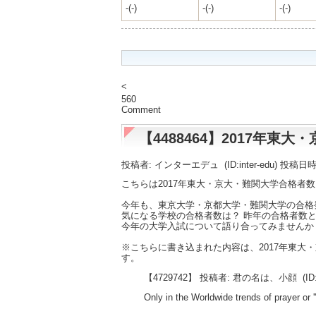
-(-)
-(-)
-(-)
<
560
Comment
【4488464】2017年
投稿者: インターエデュ
(ID:inter-edu) 投稿日
こちらは2017年東大・京大・難関大学合格者
今年も、東京大学・京都大学・難関大学の合格
気になる学校の合格者数は？ 昨年の合格者数と
今年の大学入試について語り合ってみませんか
※こちらに書き込まれた内容は、2017年東
す。
【4729742】 投稿者: 君の名は、小顔
(ID
Only in the Worldwide trends of prayer or '