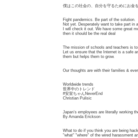
僕はこの社会の、自分を守るためにお金
Fight pandemics. Be part of the solution.
Not yet. Desperately want to take part in a
I will check it out. We have some great m
then it should be the real deal
The mission of schools and teachers is to 
Let us ensure that the Internet is a safe 
them but helps them to grow.
Our thoughts are with their families & ev
Worldwide trends
世界中のトレンド
#安室ちゃんNeverEnd
Christian Pulisic
Japan’s employees are literally working t
By Amanda Erickson
What to do if you think you are being hac
"what" "where" of the wired harassment a