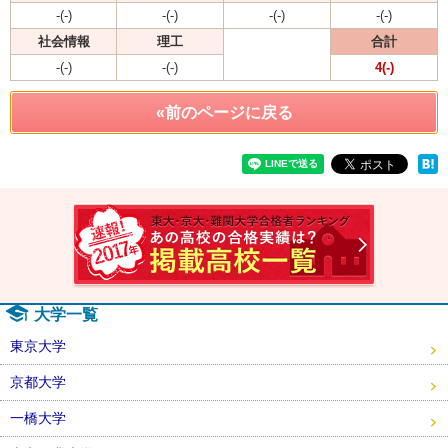
-(-)
-(-)
-(-)
-(-)
社会情報
理工
合計
-(-)
-(-)
4(-)
«前のページに戻る
速報！2
大学一覧
東京大学
京都大学
一橋大学