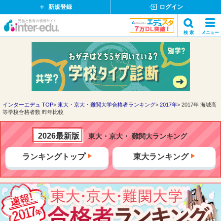
新規登録
ログイン
イ
検 索
メニュー
ン
閉
検索
タ
じ
ー
る
エ
デ
ュ・
ド
インターエデュ TOP
東大・京大・難関大学合格者ランキング
2017年
2017年 海城高
等学校合格者数 昨年比較
ッ
ト
コ
2026最新版
東大・京大・ 難関大ランキング
ム
ランキングトップ
東大ランキング