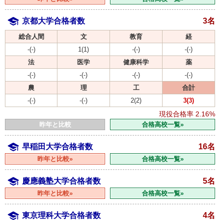
京都大学合格者数
3名
総合人間
文
教育
経
-(-)
1(1)
-(-)
-(-)
法
医学
健康科学
薬
-(-)
-(-)
-(-)
-(-)
農
理
工
合計
-(-)
-(-)
2(2)
3(3)
現役合格率
2.16%
昨年と比較
合格高校一覧»
早稲田大学合格者数
16名
昨年と比較»
合格高校一覧»
慶應義塾大学合格者数
5名
昨年と比較»
合格高校一覧»
東京理科大学合格者数
4名