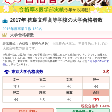
2017年 徳島文理高等学校の大学合格者数
2016年度卒業生数
139名
大学合格者数
表示形式：合格数（現役合格数）
※現役合格率は、卒業生数に対しての
現役合格数の割合です。
※取材申込にご協力いただいた学校様のみを掲載したエデュ独自のランキングです。速報とし
て掲載しているため、数値・ランキングは順次変動いたします。ご了承ください。合格者数の
ご提供など、東京大学・京都大学高校別合格者数についてのお問い合わせは
こちら(PC表示に切
替)
より承っております。
東京大学合格者数
2名
文一
文二
文三
理一
1(1)
-(-)
-(-)
-(-)
理二
理三
推薦
合計
-(-)
1(1)
-(-)
2(2)
現役合格率
1.44%
昨年と比較»
合格高校一覧»