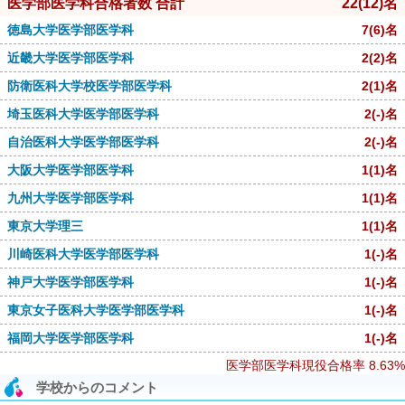
医学部医学科合格者数 合計
22
(12)
名
徳島大学医学部医学科
7
(6)
名
近畿大学医学部医学科
2
(2)
名
防衛医科大学校医学部医学科
2
(1)
名
埼玉医科大学医学部医学科
2
(-)
名
自治医科大学医学部医学科
2
(-)
名
大阪大学医学部医学科
1
(1)
名
九州大学医学部医学科
1
(1)
名
東京大学理三
1
(1)
名
川崎医科大学医学部医学科
1
(-)
名
神戸大学医学部医学科
1
(-)
名
東京女子医科大学医学部医学科
1
(-)
名
福岡大学医学部医学科
1
(-)
名
医学部医学科現役合格率
8.63%
学校からのコメント