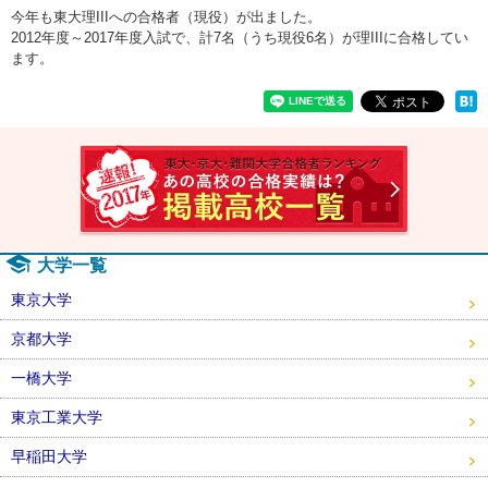
今年も東大理IIIへの合格者（現役）が出ました。
2012年度～2017年度入試で、計7名（うち現役6名）が理IIIに合格してい
ます。
速報！2
大学一覧
東京大学
京都大学
一橋大学
東京工業大学
早稲田大学