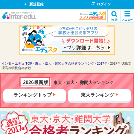
新規登録
ログイン
イ
検 索
メニュー
ン
閉
検索
タ
じ
ー
る
エ
デ
ュ・
ド
インターエデュ TOP
東大・京大・難関大学合格者ランキング
2017年
2017年 徳島文
理高等学校合格者数
ッ
ト
コ
2026最新版
東大・京大・ 難関大ランキング
ム
ランキングトップ
東大ランキング