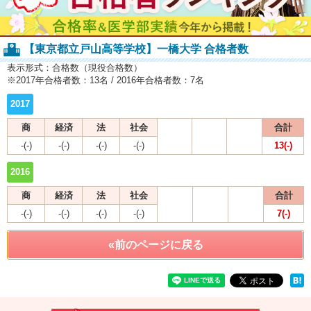
【東京都立戸山高等学校】一橋大学 合格者数
表示形式：合格数（現役合格数）
※2017年合格者数：13名 / 2016年合格者数：7名
2017
商
経済
法
社会
合計
-(-)
-(-)
-(-)
-(-)
13(-)
2016
商
経済
法
社会
合計
-(-)
-(-)
-(-)
-(-)
7(-)
«前のページに戻る