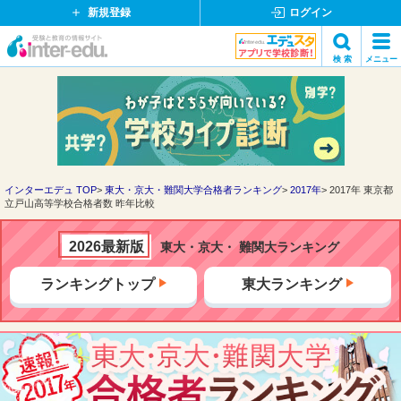
新規登録
ログイン
イ
検 索
メニュー
ン
閉
検索
タ
じ
ー
る
エ
デ
ュ・
ド
インターエデュ TOP
東大・京大・難関大学合格者ランキング
2017年
2017年 東京都
立戸山高等学校合格者数 昨年比較
ッ
ト
コ
2026最新版
東大・京大・ 難関大ランキング
ム
ランキングトップ
東大ランキング