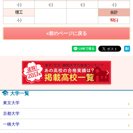
-(-)
-(-)
-(-)
-(-)
理工
合計
-(-)
92(-)
«前のページに戻る
速報！2
大学一覧
東京大学
京都大学
一橋大学