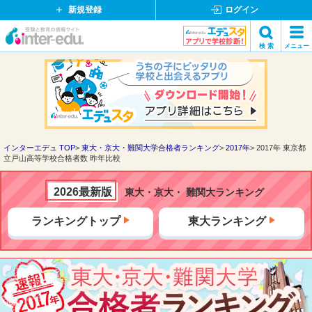
新規登録
ログイン
イ
検 索
メニュー
ン
閉
検索
タ
じ
ー
る
エ
デ
ュ・
ド
インターエデュ TOP
東大・京大・難関大学合格者ランキング
2017年
2017年 東京都
立戸山高等学校合格者数 昨年比較
ッ
ト
コ
2026最新版
東大・京大・ 難関大ランキング
ム
ランキングトップ
東大ランキング