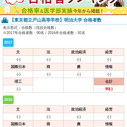
【東京都立戸山高等学校】明治大学 合格者数
表示形式：合格数（現役合格数）
※2017年合格者数：90名 / 2016年合格者数：92名
2017
文
法
政治経済
経営
-(-)
-(-)
-(-)
-(-)
国際日本
商
農
情報
-(-)
-(-)
-(-)
-(-)
理工
合計
-(-)
90(-)
2016
文
法
政治経済
経営
-(-)
-(-)
-(-)
-(-)
国際日本
商
農
情報