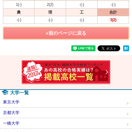
1(-)
2(2)
-(-)
-(-)
農
理
工
合計
-(-)
-(-)
-(-)
3(2)
«前のページに戻る
速報！2
大学一覧
東京大学
京都大学
一橋大学