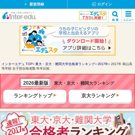
新規登録
ログイン
イ
検 索
メニュー
ン
閉
検索
タ
じ
ー
る
エ
デ
ュ・
ド
インターエデュ TOP
東大・京大・難関大学合格者ランキング
2017年
2017年 南山高
等学校 女子部合格者数 昨年比較
ッ
ト
コ
2026最新版
東大・京大・ 難関大ランキング
ム
ランキングトップ
京大ランキング