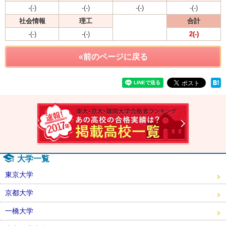
-(-)
-(-)
-(-)
-(-)
社会情報
理工
合計
-(-)
-(-)
2(-)
«前のページに戻る
速報！2
大学一覧
東京大学
京都大学
一橋大学