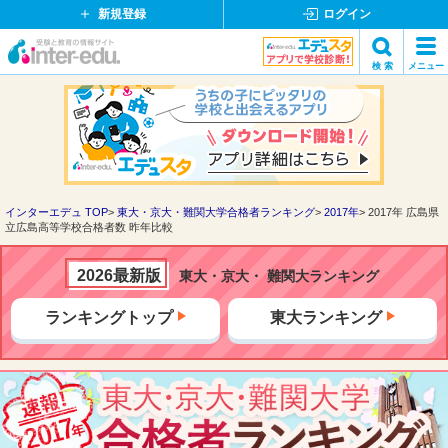
新規登録
ログイン
イ
検 索
メニュー
ン
閉
検索
タ
じ
ー
る
エ
デ
ュ・
ド
インターエデュ TOP
東大・京大・難関大学合格者ランキング
2017年
2017年 広島県
立広島高等学校合格者数 昨年比較
ッ
ト
コ
2026最新版
東大・京大・ 難関大ランキング
ム
ランキングトップ
東大ランキング