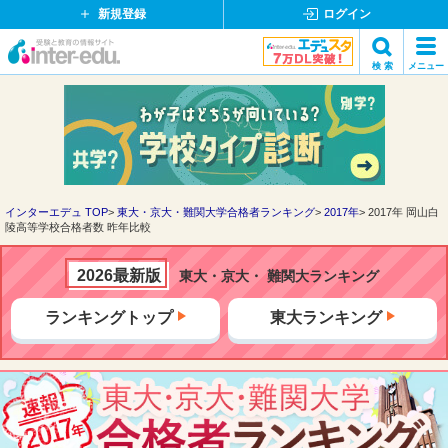
新規登録
ログイン
イ
検 索
メニュー
ン
閉
検索
タ
じ
ー
る
エ
デ
ュ・
ド
インターエデュ TOP
東大・京大・難関大学合格者ランキング
2017年
2017年 岡山白
陵高等学校合格者数 昨年比較
ッ
ト
コ
2026最新版
東大・京大・ 難関大ランキング
ム
ランキングトップ
東大ランキング