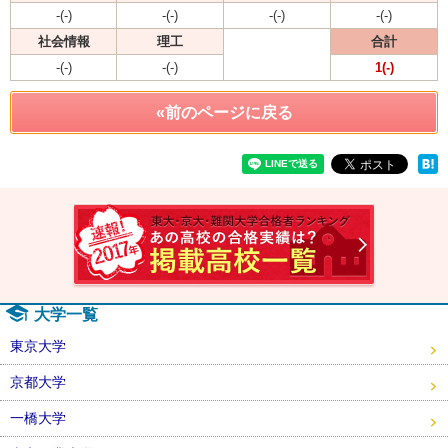
-(-)
-(-)
-(-)
-(-)
社会情報
理工
合計
-(-)
-(-)
1(-)
«前のページに戻る
速報！2
大学一覧
東京大学
京都大学
一橋大学