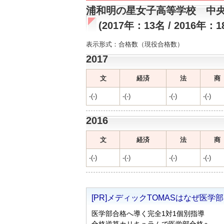
浦和明の星女子高等学校 中
(2017年：13名 / 2016年：1
表示形式：合格数（現役合格数）
2017
文
経済
法
商
-(-)
-(-)
-(-)
-(-)
2016
文
経済
法
商
-(-)
-(-)
-(-)
-(-)