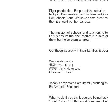
Fight pandemics. Be part of the solution.
Not yet. Desperately want to take part in a
I will check it out. We have some great m
then it should be the real deal
The mission of schools and teachers is to 
Let us ensure that the Internet is a safe 
them but helps them to grow.
Our thoughts are with their families & ev
Worldwide trends
世界中のトレンド
#安室ちゃんNeverEnd
Christian Pulisic
Japan’s employees are literally working t
By Amanda Erickson
What to do if you think you are being hac
"what" "where" of the wired harassment a