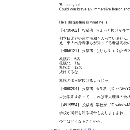
'Behind you!'
Could you brave an 'immersive horror' sh
He’s disgusting is what he is.
【4730462】 投稿者: ちょっと抜けが多
都立日比谷や県立浦和も入っていません
え、東大出身者誰もが知ってる老舗高校
【4856121】 投稿者: もりもり
(ID:gFPh
札幌西 6名
札幌北 1名
札幌南 12名
抜けてるな。
札幌の御三家抜けるようじゃ。
【4860204】 投稿者: 医学科
(ID:k6N6v
栄光学園４名って…これは東大理Ⅲの合
【4919554】 投稿者: 学校が
(ID:wdo/I
学校が掲載を断る場合もありますよね。
今年はどうなることやら。