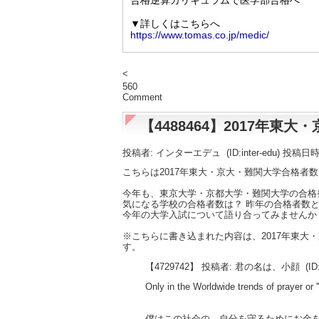
<
560
Comment
【4488464】2017年
投稿者: インターエデュ
(ID:inter-edu) 投稿日
こちらは2017年東大・京大・難関大学合格者
今年も、東京大学・京都大学・難関大学の合格
気になる学校の合格者数は？ 昨年の合格者数と
今年の大学入試について語り合ってみませんか
※こちらに書き込まれた内容は、2017年東
す。
【4729742】 投稿者: 君の名は、小顔
(ID
Only in the Worldwide trends of prayer or '
僕はこの社会の、自分を守るためにお金