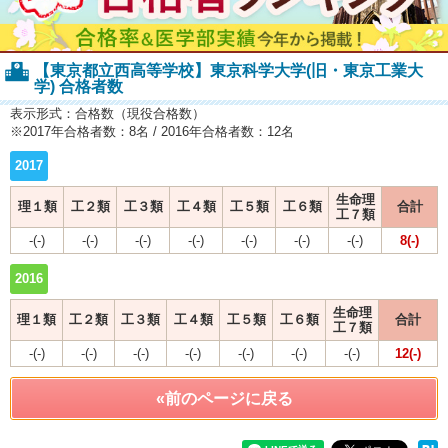
【東京都立西高等学校】東京科学大学(旧・東京工業大
学) 合格者数
表示形式：合格数（現役合格数）
※2017年合格者数：8名 / 2016年合格者数：12名
2017
生命理
理１類
工２類
工３類
工４類
工５類
工６類
合計
工７類
-(-)
-(-)
-(-)
-(-)
-(-)
-(-)
-(-)
8(-)
2016
生命理
理１類
工２類
工３類
工４類
工５類
工６類
合計
工７類
-(-)
-(-)
-(-)
-(-)
-(-)
-(-)
-(-)
12(-)
«前のページに戻る