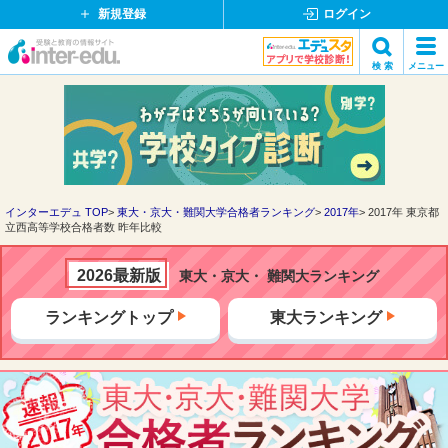
新規登録
ログイン
イ
検 索
メニュー
ン
閉
検索
タ
じ
ー
る
エ
デ
ュ・
ド
インターエデュ TOP
東大・京大・難関大学合格者ランキング
2017年
2017年 東京都
立西高等学校合格者数 昨年比較
ッ
ト
コ
2026最新版
東大・京大・ 難関大ランキング
ム
ランキングトップ
東大ランキング