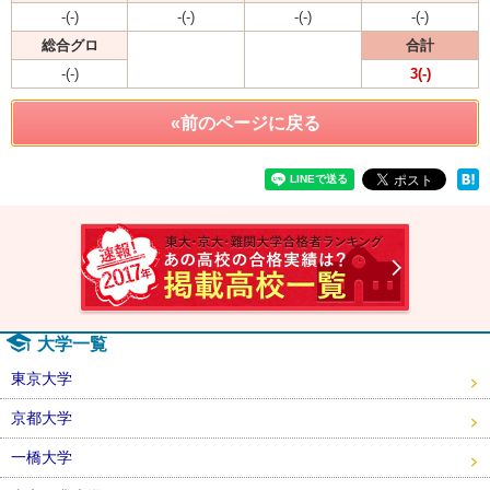
-(-)
-(-)
-(-)
-(-)
総合グロ
合計
-(-)
3(-)
«前のページに戻る
速報！2
大学一覧
東京大学
京都大学
一橋大学