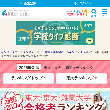
新規登録
ログイン
イ
検 索
メニュー
ン
閉
検索
タ
じ
ー
る
エ
デ
ュ・
ド
インターエデュ TOP
東大・京大・難関大学合格者ランキング
2017年
2017年 大阪明
星学園明星高等学校合格者数 昨年比較
ッ
ト
コ
2026最新版
東大・京大・ 難関大ランキング
ム
ランキングトップ
東大ランキング