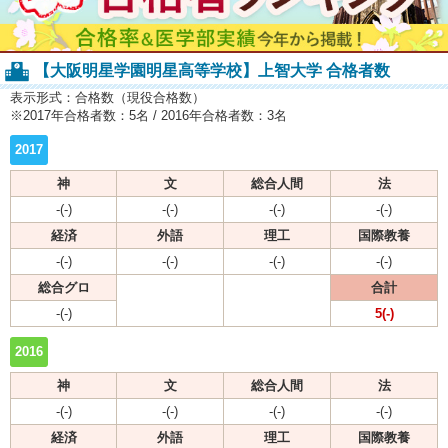
【大阪明星学園明星高等学校】上智大学 合格者数
表示形式：合格数（現役合格数）
※2017年合格者数：5名 / 2016年合格者数：3名
2017
神
文
総合人間
法
-(-)
-(-)
-(-)
-(-)
経済
外語
理工
国際教養
-(-)
-(-)
-(-)
-(-)
総合グロ
合計
-(-)
5(-)
2016
神
文
総合人間
法
-(-)
-(-)
-(-)
-(-)
経済
外語
理工
国際教養