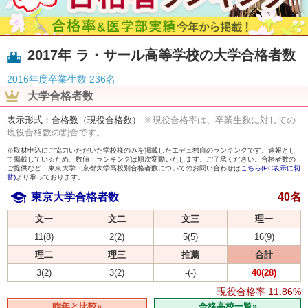
2017年 ラ・サール高等学校の大学合格者数
2016年度卒業生数
236名
大学合格者数
表示形式：合格数（現役合格数）
※現役合格率は、卒業生数に対しての
現役合格数の割合です。
※取材申込にご協力いただいた学校様のみを掲載したエデュ独自のランキングです。速報とし
て掲載しているため、数値・ランキングは順次変動いたします。ご了承ください。合格者数の
ご提供など、東京大学・京都大学高校別合格者数についてのお問い合わせは
こちら(PC表示に切
替)
より承っております。
東京大学合格者数
40名
文一
文二
文三
理一
11(8)
2(2)
5(5)
16(9)
理二
理三
推薦
合計
3(2)
3(2)
-(-)
40(28)
現役合格率
11.86%
昨年と比較»
合格高校一覧»