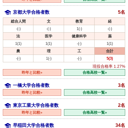
京都大学合格者数
5名
総合人間
文
教育
経
-(-)
-(-)
1(-)
-(-)
法
医学
健康科学
薬
1(1)
1(1)
-(-)
1(1)
農
理
工
合計
-(-)
1(-)
-(-)
5(3)
現役合格率
1.27%
昨年と比較»
合格高校一覧»
一橋大学合格者数
3名
昨年と比較»
合格高校一覧»
東京工業大学合格者数
2名
昨年と比較»
合格高校一覧»
早稲田大学合格者数
34名