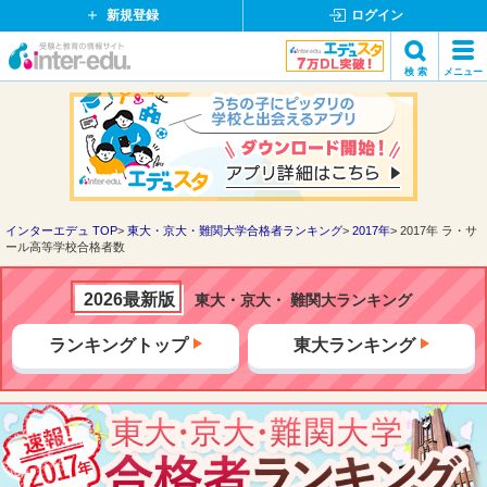
新規登録
ログイン
イ
検 索
メニュー
ン
閉
検索
タ
じ
ー
る
エ
デ
ュ・
ド
インターエデュ TOP
東大・京大・難関大学合格者ランキング
2017年
2017年 ラ・サ
ール高等学校合格者数
ッ
ト
コ
2026最新版
東大・京大・ 難関大ランキング
ム
ランキングトップ
東大ランキング