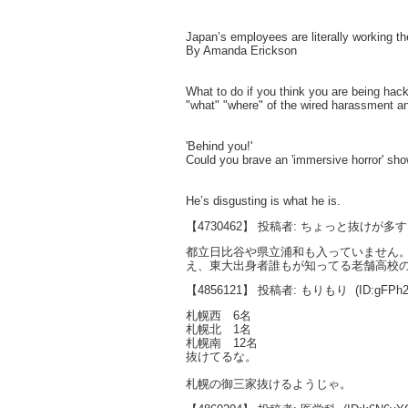
Japan’s employees are literally working t
By Amanda Erickson
What to do if you think you are being hac
"what" "where" of the wired harassment a
'Behind you!'
Could you brave an 'immersive horror' sh
He’s disgusting is what he is.
【4730462】 投稿者: ちょっと抜けが多
都立日比谷や県立浦和も入っていません
え、東大出身者誰もが知ってる老舗高校
【4856121】 投稿者: もりもり
(ID:gFPh
札幌西 6名
札幌北 1名
札幌南 12名
抜けてるな。
札幌の御三家抜けるようじゃ。