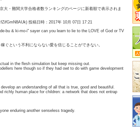
大・京大・難関大学合格者数ランキングのページに新着順で表示されま
:fZifGmN8AUk) 投稿日時：2017年 10月 07日 17:21
'de-bu & ki-mo-i'' sayer can you learn to lie to the LOVE of God or TV
を稼ぐという不利にならない愛を信じることができない。
ctual in the flesh simulation but keep missing out.
odellers here though so if they had owt to do with game development
develop an understanding of all that is true, good and beautiful.
and richly human place for children: a network that does not entrap
eryone enduring another senseless tragedy.