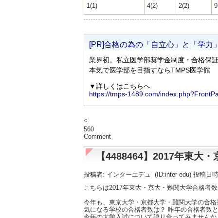
1(1)
4(2)
2(2)
9
<
560
Comment
【4488464】2017年
投稿者: インターエデュ
(ID:inter-edu) 投稿日
こちらは2017年東大・京大・難関大学合格者
今年も、東京大学・京都大学・難関大学の合格
気になる学校の合格者数は？ 昨年の合格者数と
今年の大学入試について語り合ってみませんか