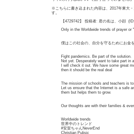
※こちらに書き込まれた内容は、2017年東
す。
【4729742】 投稿者: 君の名は、小顔
(ID
Only in the Worldwide trends of prayer or '
僕はこの社会の、自分を守るためにお金
Fight pandemics. Be part of the solution.
Not yet. Desperately want to take part in a
I will check it out. We have some great m
then it should be the real deal
The mission of schools and teachers is to 
Let us ensure that the Internet is a safe 
them but helps them to grow.
Our thoughts are with their families & ev
Worldwide trends
世界中のトレンド
#安室ちゃんNeverEnd
Christian Pulisic