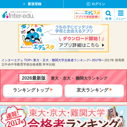
新規登録
ログイン
イ
検 索
メニュー
ン
閉
検索
タ
じ
ー
る
エ
デ
ュ・
ド
インターエデュ TOP
東大・京大・難関大学合格者ランキング
2017年
2017年 群馬県
立中央中等教育学校合格者数 昨年比較
ッ
ト
コ
2026最新版
東大・京大・ 難関大ランキング
ム
ランキングトップ
京大ランキング