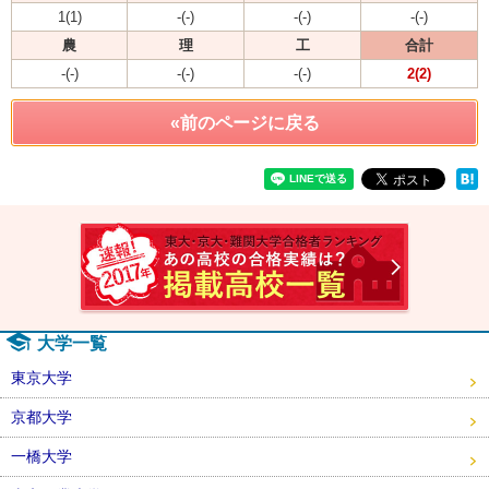
1(1)
-(-)
-(-)
-(-)
農
理
工
合計
-(-)
-(-)
-(-)
2(2)
«前のページに戻る
速報！2
大学一覧
東京大学
京都大学
一橋大学