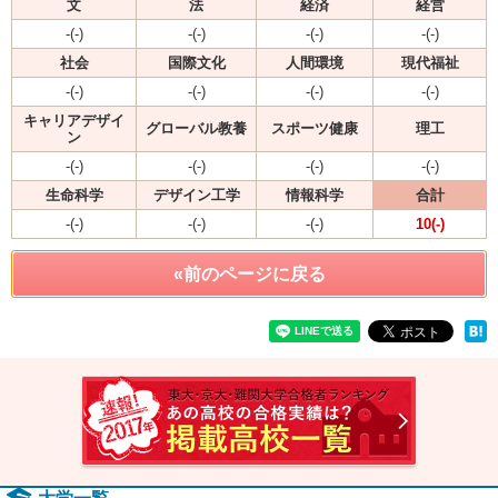
文
法
経済
経営
-(-)
-(-)
-(-)
-(-)
社会
国際文化
人間環境
現代福祉
-(-)
-(-)
-(-)
-(-)
キャリアデザイ
グローバル教養
スポーツ健康
理工
ン
-(-)
-(-)
-(-)
-(-)
生命科学
デザイン工学
情報科学
合計
-(-)
-(-)
-(-)
10(-)
«前のページに戻る
速報！2