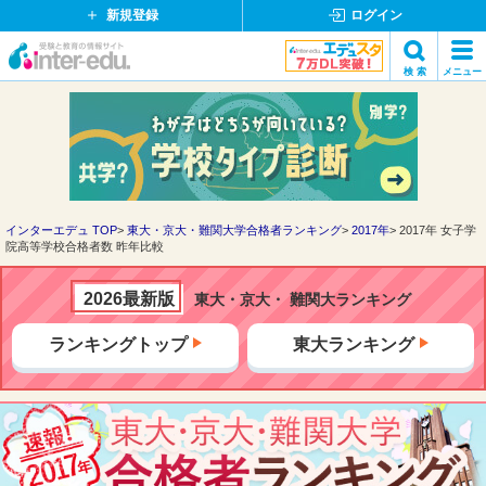
新規登録
ログイン
イ
検 索
メニュー
ン
閉
検索
タ
じ
ー
る
エ
デ
ュ・
ド
インターエデュ TOP
東大・京大・難関大学合格者ランキング
2017年
2017年 女子学
院高等学校合格者数 昨年比較
ッ
ト
コ
2026最新版
東大・京大・ 難関大ランキング
ム
ランキングトップ
東大ランキング