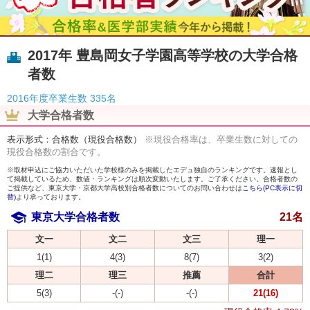
2017年 豊島岡女子学園高等学校の大学合格
者数
2016年度卒業生数
335名
大学合格者数
表示形式：合格数（現役合格数）
※現役合格率は、卒業生数に対しての
現役合格数の割合です。
※取材申込にご協力いただいた学校様のみを掲載したエデュ独自のランキングです。速報とし
て掲載しているため、数値・ランキングは順次変動いたします。ご了承ください。合格者数の
ご提供など、東京大学・京都大学高校別合格者数についてのお問い合わせは
こちら(PC表示に切
替)
より承っております。
東京大学合格者数
21名
文一
文二
文三
理一
1(1)
4(3)
8(7)
3(2)
理二
理三
推薦
合計
5(3)
-(-)
-(-)
21(16)