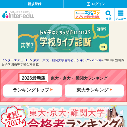
新規登録
ログイン
イ
検 索
メニュー
ン
閉
検索
タ
じ
ー
る
エ
デ
ュ・
ド
インターエデュ TOP
東大・京大・難関大学合格者ランキング
2017年
2017年 豊島岡
女子学園高等学校合格者数
ッ
ト
コ
2026最新版
東大・京大・ 難関大ランキング
ム
ランキングトップ
東大ランキング