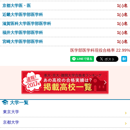
京都大学医・医
1
(-)
名
近畿大学医学部医学科
1
(-)
名
滋賀医科大学医学部医学科
1
(-)
名
福井大学医学部医学科
1
(-)
名
宮崎大学医学部医学科
1
(-)
名
医学部医学科現役合格率
22.99%
速報！2
大学一覧
東京大学
京都大学