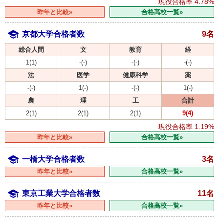
現役合格率
4.78%
昨年と比較»
合格高校一覧»
京都大学合格者数
9名
総合人間
文
教育
経
1(1)
-(-)
-(-)
-(-)
法
医学
健康科学
薬
-(-)
1(-)
-(-)
1(-)
農
理
工
合計
2(1)
2(1)
2(1)
9(4)
現役合格率
1.19%
昨年と比較»
合格高校一覧»
一橋大学合格者数
3名
昨年と比較»
合格高校一覧»
東京工業大学合格者数
11名
昨年と比較»
合格高校一覧»