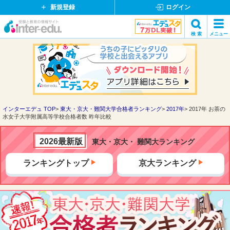
新規登録
ログイン
イ
検 索
メニュー
ン
閉
検索
タ
じ
ー
る
エ
デ
ュ・
ド
インターエデュ TOP
東大・京大・難関大学合格者ランキング
2017年
2017年 お茶の
水女子大学附属高等学校合格者数 昨年比較
ッ
ト
コ
2026最新版
東大・京大・ 難関大ランキング
ム
ランキングトップ
京大ランキング