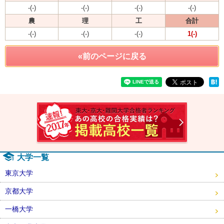
-(-)
-(-)
-(-)
-(-)
農
理
工
合計
-(-)
-(-)
-(-)
1(-)
«前のページに戻る
速報！2
大学一覧
東京大学
京都大学
一橋大学