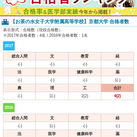
【お茶の水女子大学附属高等学校】京都大学 合格者数
表示形式：合格数（現役合格数）
※2017年合格者数：4名 / 2016年合格者数：1名
2017
総合人間
文
教育
経
-(-)
-(-)
-(-)
-(-)
法
医学
健康科学
薬
-(-)
-(-)
-(-)
1(-)
農
理
工
合計
-(-)
1(-)
2(2)
4(2)
2016
総合人間
文
教育
経
-(-)
1(-)
-(-)
-(-)
法
医学
健康科学
薬