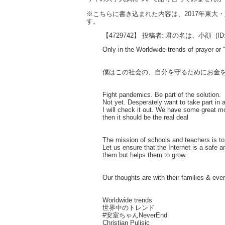
※こちらに書き込まれた内容は、2017年東
す。
【4729742】 投稿者: 君の名は、小顔
(ID
Only in the Worldwide trends of prayer or '
僕はこの社会の、自分を守るためにお金
Fight pandemics. Be part of the solution.
Not yet. Desperately want to take part in a
I will check it out. We have some great m
then it should be the real deal
The mission of schools and teachers is to 
Let us ensure that the Internet is a safe 
them but helps them to grow.
Our thoughts are with their families & ev
Worldwide trends
世界中のトレンド
#安室ちゃんNeverEnd
Christian Pulisic