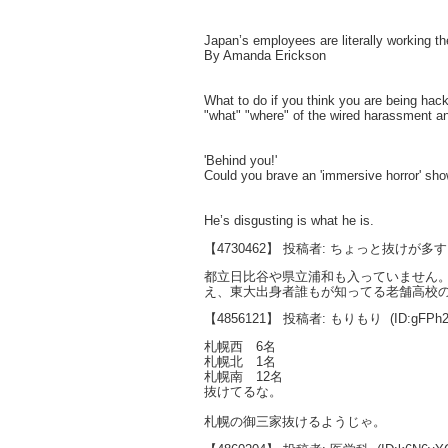
Japan’s employees are literally working t
By Amanda Erickson
What to do if you think you are being hac
"what" "where" of the wired harassment a
'Behind you!'
Could you brave an 'immersive horror' sh
He’s disgusting is what he is.
【4730462】 投稿者: ちょっと抜けが多
都立日比谷や県立浦和も入っていません
え、東大出身者誰もが知ってる老舗高校
【4856121】 投稿者: もりもり
(ID:gFPh
札幌西 6名
札幌北 1名
札幌南 12名
抜けてるな。
札幌の御三家抜けるようじゃ。