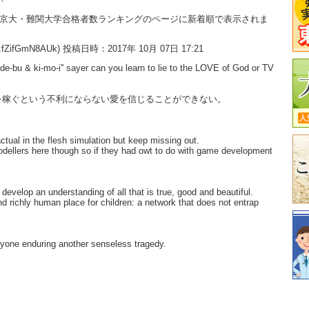
大・京大・難関大学合格者数ランキングのページに新着順で表示されま
:fZifGmN8AUk) 投稿日時：2017年 10月 07日 17:21
'de-bu & ki-mo-i'' sayer can you learn to lie to the LOVE of God or TV
を稼ぐという不利にならない愛を信じることができない。
ctual in the flesh simulation but keep missing out.
odellers here though so if they had owt to do with game development
develop an understanding of all that is true, good and beautiful.
and richly human place for children: a network that does not entrap
eryone enduring another senseless tragedy.