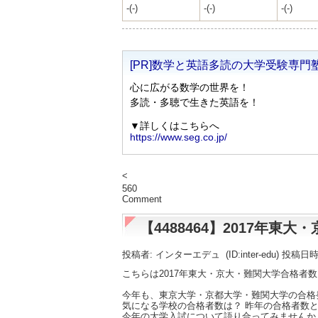
-(-)
-(-)
-(-)
<
560
Comment
【4488464】2017年
投稿者: インターエデュ
(ID:inter-edu) 投稿日
こちらは2017年東大・京大・難関大学合格者
今年も、東京大学・京都大学・難関大学の合格
気になる学校の合格者数は？ 昨年の合格者数と
今年の大学入試について語り合ってみませんか