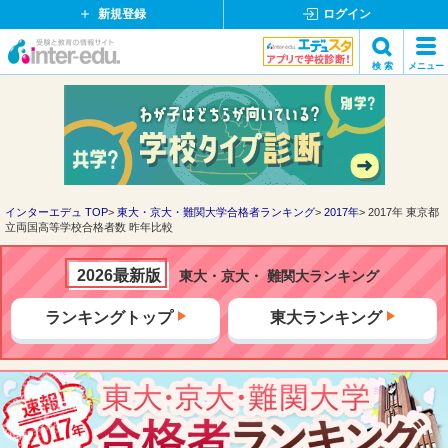
新規登録
ログイン
イ
検 索
メニュー
ン
閉
検索
タ
じ
ー
る
エ
デ
ュ・
ド
インターエデュ TOP
東大・京大・難関大学合格者ランキング
2017年
2017年 東京都
立両国高等学校合格者数 昨年比較
ッ
ト
コ
2026最新版
東大・京大・ 難関大ランキング
ム
ランキングトップ
東大ランキング