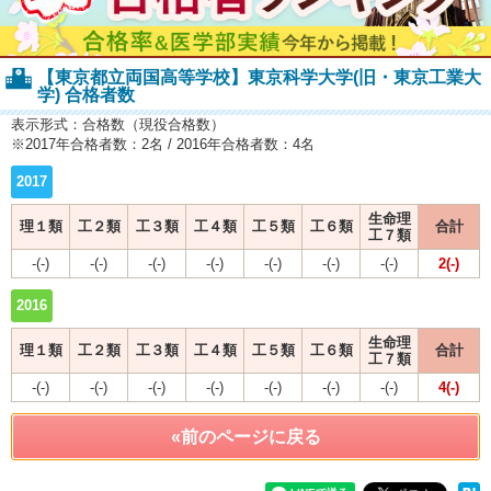
【東京都立両国高等学校】東京科学大学(旧・東京工業大
学) 合格者数
表示形式：合格数（現役合格数）
※2017年合格者数：2名 / 2016年合格者数：4名
2017
生命理
理１類
工２類
工３類
工４類
工５類
工６類
合計
工７類
-(-)
-(-)
-(-)
-(-)
-(-)
-(-)
-(-)
2(-)
2016
生命理
理１類
工２類
工３類
工４類
工５類
工６類
合計
工７類
-(-)
-(-)
-(-)
-(-)
-(-)
-(-)
-(-)
4(-)
«前のページに戻る