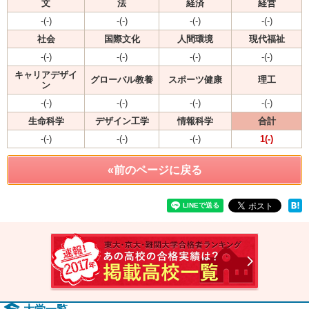
文
法
経済
経営
-(-)
-(-)
-(-)
-(-)
社会
国際文化
人間環境
現代福祉
-(-)
-(-)
-(-)
-(-)
キャリアデザイ
グローバル教養
スポーツ健康
理工
ン
-(-)
-(-)
-(-)
-(-)
生命科学
デザイン工学
情報科学
合計
-(-)
-(-)
-(-)
1(-)
«前のページに戻る
速報！2