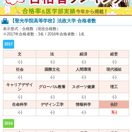
【聖光学院高等学校】法政大学 合格者数
表示形式：合格数（現役合格数）
※2017年合格者数：3名 / 2016年合格者数：1名
2017
文
法
経済
経営
-(-)
-(-)
-(-)
-(-)
社会
国際文化
人間環境
現代福祉
-(-)
-(-)
-(-)
-(-)
キャリアデザイ
グローバル教養
スポーツ健康
理工
ン
-(-)
-(-)
-(-)
-(-)
生命科学
デザイン工学
情報科学
合計
-(-)
-(-)
-(-)
3(-)
2016