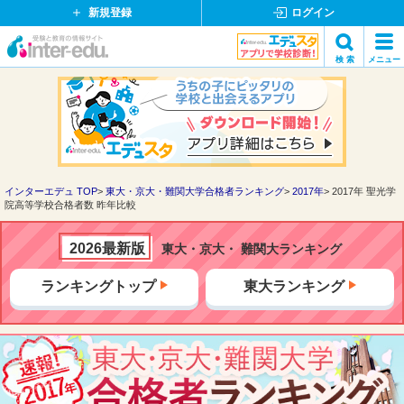
新規登録
ログイン
イ
検 索
メニュー
ン
閉
検索
タ
じ
ー
る
エ
デ
ュ・
ド
インターエデュ TOP
東大・京大・難関大学合格者ランキング
2017年
2017年 聖光学
院高等学校合格者数 昨年比較
ッ
ト
コ
2026最新版
東大・京大・ 難関大ランキング
ム
ランキングトップ
東大ランキング