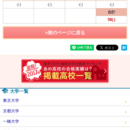
-(-)
-(-)
-(-)
-(-)
合計
58(-)
«前のページに戻る
速報！2
大学一覧
東京大学
京都大学
一橋大学