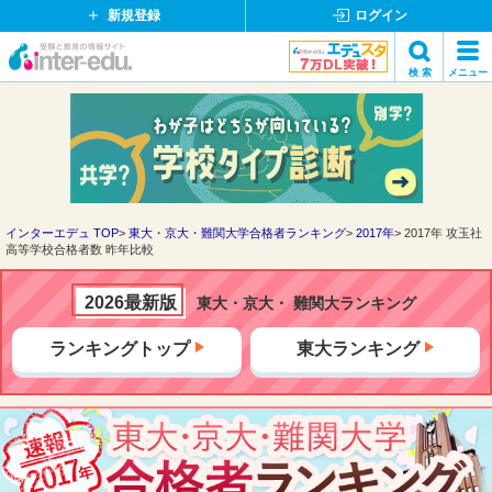
新規登録
ログイン
イ
検 索
メニュー
ン
閉
検索
タ
じ
ー
る
エ
デ
ュ・
ド
インターエデュ TOP
東大・京大・難関大学合格者ランキング
2017年
2017年 攻玉社
高等学校合格者数 昨年比較
ッ
ト
コ
2026最新版
東大・京大・ 難関大ランキング
ム
ランキングトップ
東大ランキング