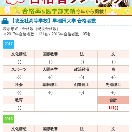
【攻玉社高等学校】早稲田大学 合格者数
表示形式：合格数（現役合格数）
※2017年合格者数：121名 / 2016年合格者数：95名
2017
文化構想
国際教養
法
文
-(-)
-(-)
-(-)
-(-)
スポーツ
人間科学
政治経済
商
-(-)
-(-)
-(-)
-(-)
社会
基幹理工
創造理工
先進理工
-(-)
-(-)
-(-)
-(-)
教育
合計
-(-)
121(-)
2016
文化構想
国際教養
法
文