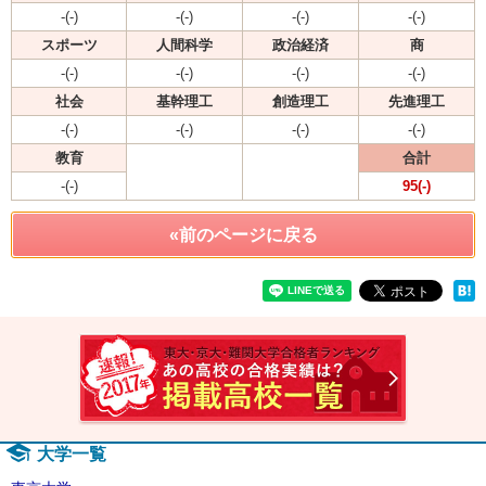
-(-)
-(-)
-(-)
-(-)
スポーツ
人間科学
政治経済
商
-(-)
-(-)
-(-)
-(-)
社会
基幹理工
創造理工
先進理工
-(-)
-(-)
-(-)
-(-)
教育
合計
-(-)
95(-)
«前のページに戻る
速報！2
大学一覧