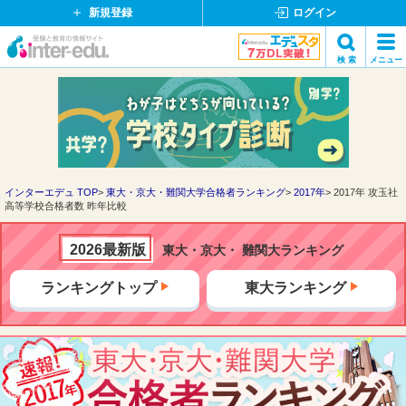
新規登録
ログイン
イ
検 索
メニュー
ン
閉
検索
タ
じ
ー
る
エ
デ
ュ・
ド
インターエデュ TOP
東大・京大・難関大学合格者ランキング
2017年
2017年 攻玉社
高等学校合格者数 昨年比較
ッ
ト
コ
2026最新版
東大・京大・ 難関大ランキング
ム
ランキングトップ
東大ランキング