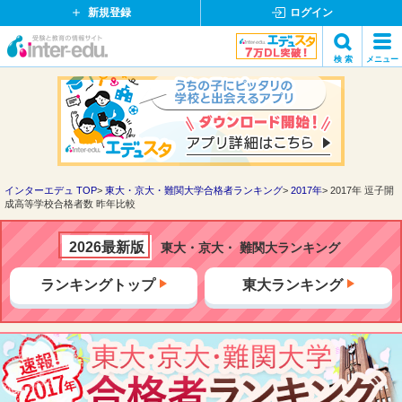
新規登録
ログイン
イ
検 索
メニュー
ン
閉
検索
タ
じ
ー
る
エ
デ
ュ・
ド
インターエデュ TOP
東大・京大・難関大学合格者ランキング
2017年
2017年 逗子開
成高等学校合格者数 昨年比較
ッ
ト
コ
2026最新版
東大・京大・ 難関大ランキング
ム
ランキングトップ
東大ランキング