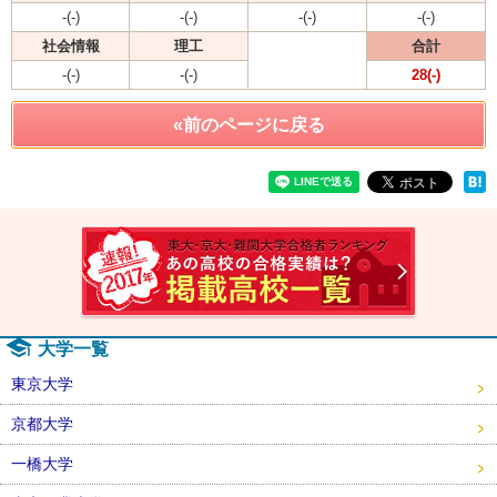
-(-)
-(-)
-(-)
-(-)
社会情報
理工
合計
-(-)
-(-)
28(-)
«前のページに戻る
速報！2
大学一覧
東京大学
京都大学
一橋大学