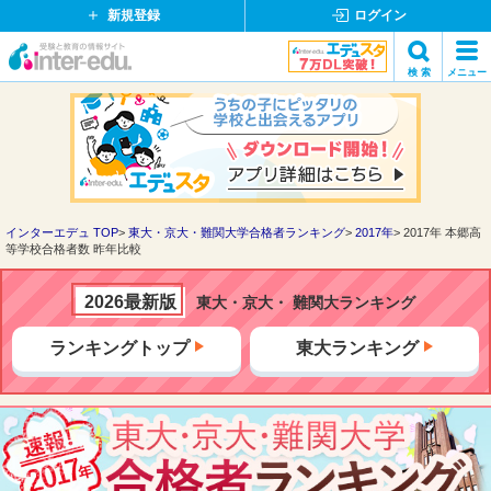
新規登録
ログイン
イ
検 索
メニュー
ン
閉
検索
タ
じ
ー
る
エ
デ
ュ・
ド
インターエデュ TOP
東大・京大・難関大学合格者ランキング
2017年
2017年 本郷高
等学校合格者数 昨年比較
ッ
ト
コ
2026最新版
東大・京大・ 難関大ランキング
ム
ランキングトップ
東大ランキング