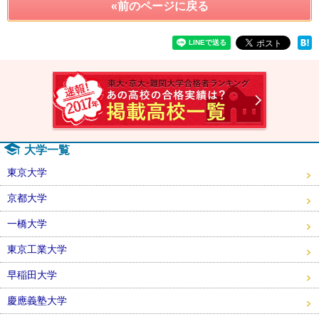
«前のページに戻る
速報！2
大学一覧
東京大学
京都大学
一橋大学
東京工業大学
早稲田大学
慶應義塾大学