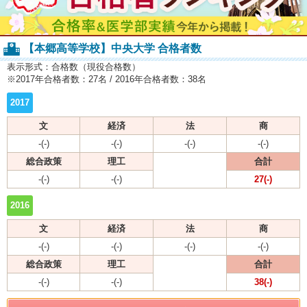
【本郷高等学校】中央大学 合格者数
表示形式：合格数（現役合格数）
※2017年合格者数：27名 / 2016年合格者数：38名
2017
文
経済
法
商
-(-)
-(-)
-(-)
-(-)
総合政策
理工
合計
-(-)
-(-)
27(-)
2016
文
経済
法
商
-(-)
-(-)
-(-)
-(-)
総合政策
理工
合計
-(-)
-(-)
38(-)