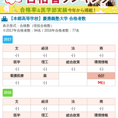
【本郷高等学校】慶應義塾大学 合格者数
表示形式：合格数（現役合格数）
※2017年合格者数：94名 / 2016年合格者数：77名
2017
文
経済
法
商
-(-)
-(-)
-(-)
-(-)
医学
理工
総合政策
環境情報
-(-)
-(-)
-(-)
-(-)
看護医療
薬
合計
-(-)
-(-)
94(-)
2016
文
経済
法
商
-(-)
-(-)
-(-)
-(-)
医学
理工
総合政策
環境情報