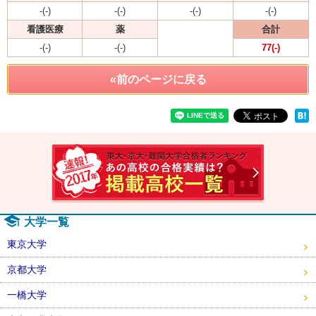
-(-)
-(-)
-(-)
-(-)
看護医療
薬
合計
-(-)
-(-)
77(-)
«前のページに戻る
速報！2
大学一覧
東京大学
京都大学
一橋大学