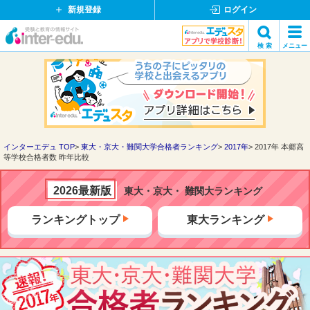
新規登録
ログイン
イ
検 索
メニュー
ン
閉
検索
タ
じ
ー
る
エ
デ
ュ・
ド
インターエデュ TOP
東大・京大・難関大学合格者ランキング
2017年
2017年 本郷高
等学校合格者数 昨年比較
ッ
ト
コ
2026最新版
東大・京大・ 難関大ランキング
ム
ランキングトップ
東大ランキング