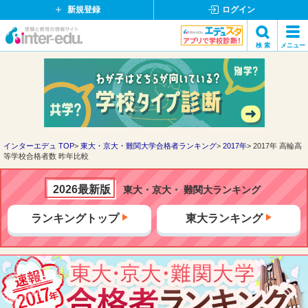
新規登録
ログイン
イ
検 索
メニュー
ン
閉
検索
タ
じ
ー
る
エ
デ
ュ・
ド
インターエデュ TOP
東大・京大・難関大学合格者ランキング
2017年
2017年 高輪高
等学校合格者数 昨年比較
ッ
ト
コ
2026最新版
東大・京大・ 難関大ランキング
ム
ランキングトップ
東大ランキング