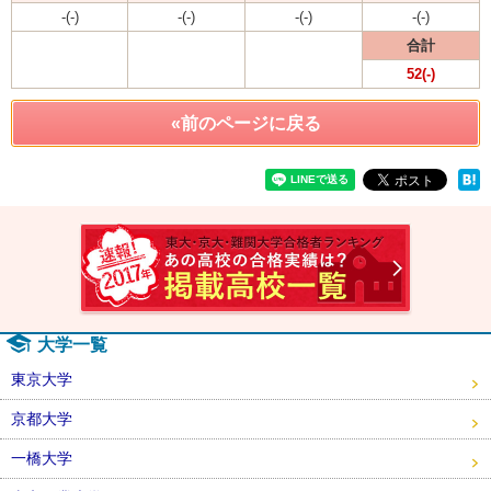
-(-)
-(-)
-(-)
-(-)
合計
52(-)
«前のページに戻る
速報！2
大学一覧
東京大学
京都大学
一橋大学