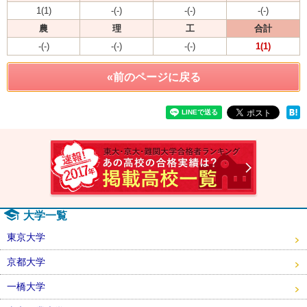
1(1)
-(-)
-(-)
-(-)
農
理
工
合計
-(-)
-(-)
-(-)
1(1)
«前のページに戻る
速報！2
大学一覧
東京大学
京都大学
一橋大学