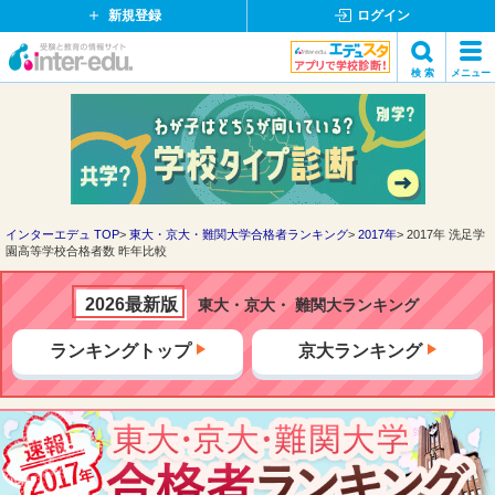
新規登録
ログイン
イ
検 索
メニュー
ン
閉
検索
タ
じ
ー
る
エ
デ
ュ・
ド
インターエデュ TOP
東大・京大・難関大学合格者ランキング
2017年
2017年 洗足学
園高等学校合格者数 昨年比較
ッ
ト
コ
2026最新版
東大・京大・ 難関大ランキング
ム
ランキングトップ
京大ランキング