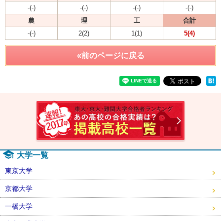
-(-)
-(-)
-(-)
-(-)
農
理
工
合計
-(-)
2(2)
1(1)
5(4)
«前のページに戻る
速報！2
大学一覧
東京大学
京都大学
一橋大学