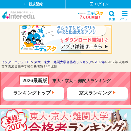
新規登録
ログイン
イ
検 索
メニュー
ン
閉
検索
タ
じ
ー
る
エ
デ
ュ・
ド
インターエデュ TOP
東大・京大・難関大学合格者ランキング
2017年
2017年 渋谷教
育学園渋谷高等学校合格者数 昨年比較
ッ
ト
コ
2026最新版
東大・京大・ 難関大ランキング
ム
ランキングトップ
京大ランキング