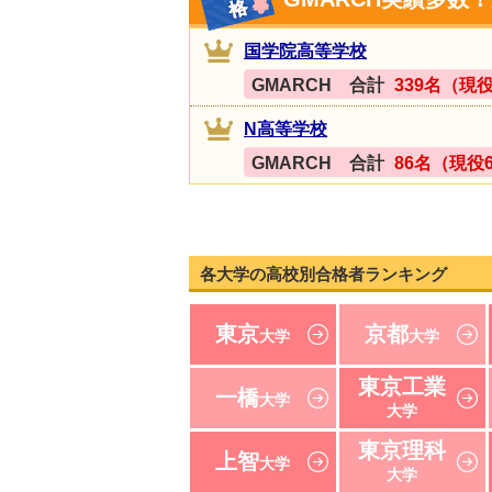
国学院高等学校
GMARCH 合計
339名（現役
N高等学校
GMARCH 合計
86名（現役
各大学の高校別合格者ランキング
東京
京都
大学
大学
東京工業
一橋
大学
大学
東京理科
上智
大学
大学