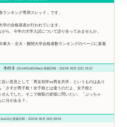
者数ランキング専用スレッド」です。
関大学の合格発表が行われています。
ながら、今年の大学入試について語り合ってみませんか。
1年東大・京大・難関大学合格者数ランキングのページに新着
い その３
(ID:tnK51dDxWao) 投稿日時：2021年 05月 22日 19:22
に近い意見として「男女別学vs男女共学」というものはあり
も「さすが男子校！女子校とは違うのだよ、女子校と
ませんでした。そこで御覧の皆様に問いたい。「ぶっちゃ
ちに分がある？」
P.AuSJU) 投稿日時：2021年 05月 26日 09:54