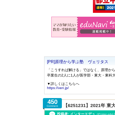
450
【6251231】2021
Comment
投稿者: インターエデュ
(ID:inter-ed