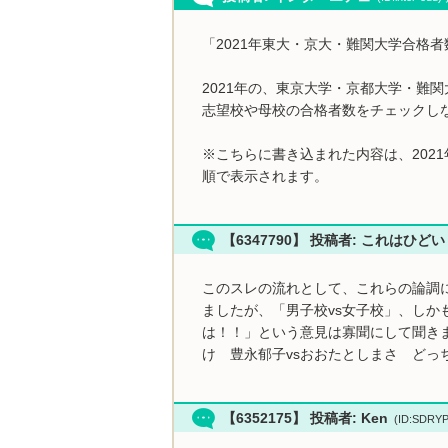
「2021年東大・京大・難関大学合格
2021年の、東京大学・京都大学・難
志望校や母校の合格者数をチェックし
※こちらに書き込まれた内容は、202
順で表示されます。
【6347790】 投稿者: これはひど
このスレの流れとして、これらの論調
ましたが、「男子校vs女子校」、しか
は！！」という意見は寡聞にして聞き
け 豊永郁子vsおおたとしまさ どっ
【6352175】 投稿者: Ken
(ID:SDRY