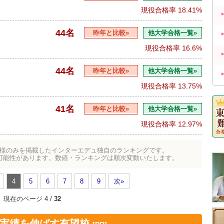
現役合格率
18.41%
44名
昨年と比較»
他大学合格一覧»
現役合格率
16.6%
44名
昨年と比較»
他大学合格一覧»
現役合格率
13.75%
41名
昨年と比較»
他大学合格一覧»
現役合格率
12.97%
様のみを掲載したインターエデュ独自のランキングです。
可能性があります。数値・ランキングは順次変動いたします。
4
5
6
7
8
9
次»
現在のページ 4 /
32
！実績を伸ばす有望校