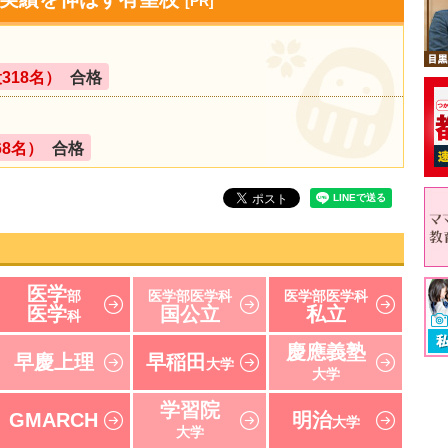
[PR]
318名）
合格
68名）
合格
医学
部
医学部医学科
医学部医学科
医学
国公立
私立
科
慶應義塾
早慶上理
早稲田
大学
大学
学習院
GMARCH
明治
大学
大学