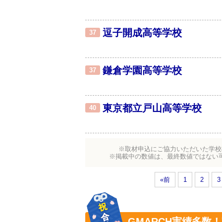
逗子開成高等学校
37
鎌倉学園高等学校
37
東京都立戸山高等学校
40
※取材申込にご協力いただいた学校
※掲載中の数値は、最終数値ではない
«前
1
2
3
GMARCH実績多数