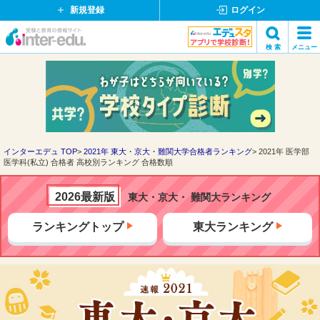
新規登録
ログイン
イ
検 索
メニュー
ン
閉
検索
タ
じ
ー
る
エ
デ
ュ・
ド
インターエデュ TOP
2021年 東大・京大・難関大学合格者ランキング
2021年 医学部
医学科(私立) 合格者 高校別ランキング 合格数順
ッ
ト
コ
2026最新版
東大・京大・ 難関大ランキング
ム
ランキングトップ
東大ランキング