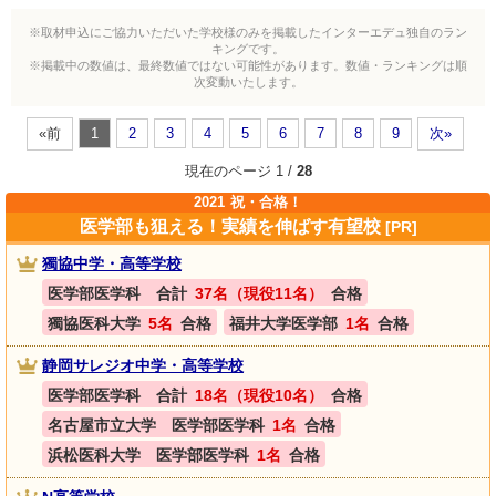
※取材申込にご協力いただいた学校様のみを掲載したインターエデュ独自のラン
キングです。
※掲載中の数値は、最終数値ではない可能性があります。数値・ランキングは順
次変動いたします。
«前
1
2
3
4
5
6
7
8
9
次»
現在のページ 1 /
28
2021
祝・合格！
医学部も狙える！実績を伸ばす有望校
[PR]
獨協中学・高等学校
医学部医学科 合計
37名（現役11名）
合格
獨協医科大学
5名
合格
福井大学医学部
1名
合格
静岡サレジオ中学・高等学校
医学部医学科 合計
18名（現役10名）
合格
名古屋市立大学 医学部医学科
1名
合格
浜松医科大学 医学部医学科
1名
合格