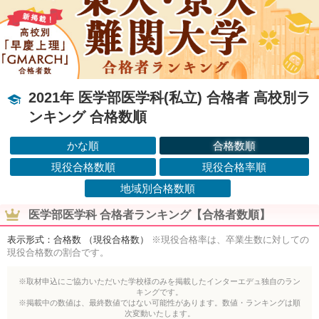
2021年 医学部医学科(私立) 合格者 高校別ラ
ンキング 合格数順
かな順
合格数順
現役合格数順
現役合格率順
地域別合格数順
医学部医学科 合格者ランキング【合格者数順】
表示形式：合格数 （現役合格数）
※現役合格率は、卒業生数に対しての
現役合格数の割合です。
※取材申込にご協力いただいた学校様のみを掲載したインターエデュ独自のラン
キングです。
※掲載中の数値は、最終数値ではない可能性があります。数値・ランキングは順
次変動いたします。