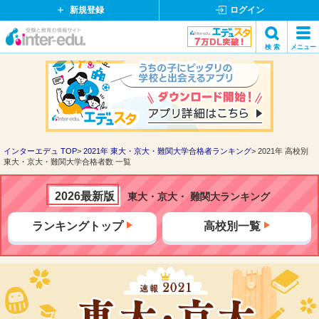
新規登録
ログイン
イ
検 索
メニュー
ン
閉
検索
タ
じ
ー
る
エ
デ
ュ・
ド
インターエデュ TOP
2021年 東大・京大・難関大学合格者ランキング
2021年 高校別
東大・京大・難関大学合格者数 一覧
ッ
ト
コ
2026最新版
東大・京大・ 難関大ランキング
ム
ランキングトップ
高校別一覧