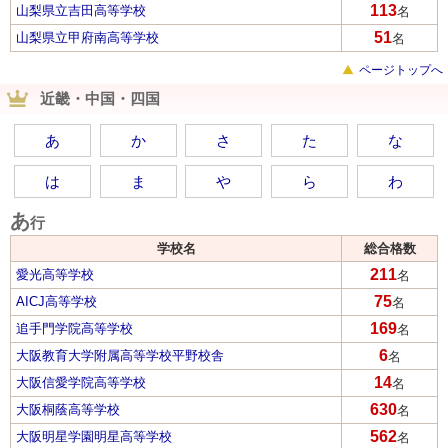
113
山梨県立吉田高等学校
名
51
山梨県立甲府南高等学校
名
ページトップへ
近畿・中国・四国
あ
か
さ
た
な
は
ま
や
ら
わ
あ
行
学校名
総合格数
211
愛光高等学校
名
75
AICJ高等学校
名
169
追手門学院高等学校
名
6
大阪教育大学附属高等学校平野校舎
名
14
大阪信愛学院高等学校
名
630
大阪桐蔭高等学校
名
562
大阪明星学園明星高等学校
名