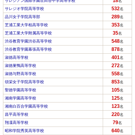
18
サレジアン国際学園世田谷中学高等学校
名
532
サレジオ学院高等学校
名
289
品川女子学院高等部
名
353
芝浦工業大学柏高等学校
名
35
芝浦工業大学附属高等学校
名
548
渋谷教育学園渋谷高等学校
名
878
渋谷教育学園幕張高等学校
名
401
淑徳高等学校
名
272
淑徳巣鴨高等学校
名
558
淑徳与野高等学校
名
853
頌栄女子学院高等学校
名
105
聖徳学園高等学校
名
125
湘南学園高等学校
名
123
湘南白百合学園高等学校
名
220
昌平高等学校
名
79
翔凜高等学校
名
640
昭和学院秀英高等学校
名