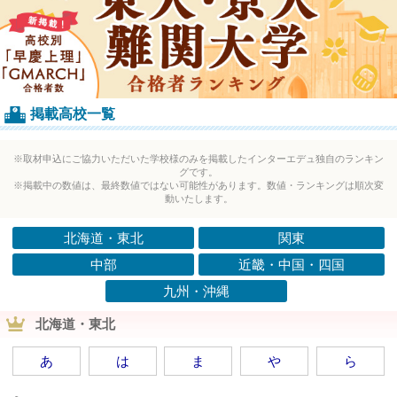
掲載高校一覧
※取材申込にご協力いただいた学校様のみを掲載したインターエデュ独自のランキン
グです。
※掲載中の数値は、最終数値ではない可能性があります。数値・ランキングは順次変
動いたします。
北海道・東北
関東
中部
近畿・中国・四国
九州・沖縄
北海道・東北
あ
は
ま
や
ら