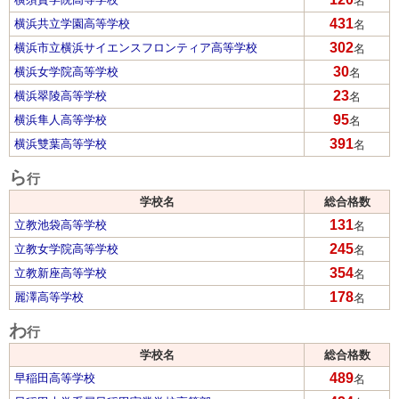
名
431
横浜共立学園高等学校
名
302
横浜市立横浜サイエンスフロンティア高等学校
名
30
横浜女学院高等学校
名
23
横浜翠陵高等学校
名
95
横浜隼人高等学校
名
391
横浜雙葉高等学校
名
ら
行
学校名
総合格数
131
立教池袋高等学校
名
245
立教女学院高等学校
名
354
立教新座高等学校
名
178
麗澤高等学校
名
わ
行
学校名
総合格数
489
早稲田高等学校
名