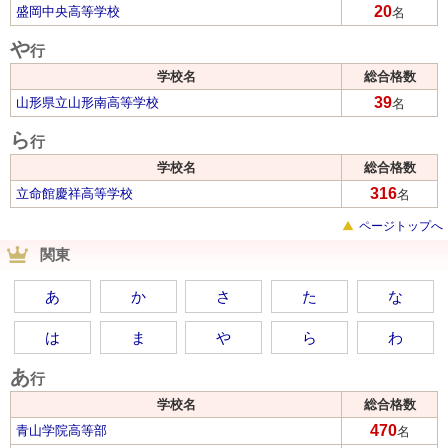
20
盛岡中央高等学校
名
や
行
学校名
総合格数
39
山形県立山形南高等学校
名
ら
行
学校名
総合格数
316
立命館慶祥高等学校
名
ページトップへ
関東
あ
か
さ
た
な
は
ま
や
ら
わ
あ
行
学校名
総合格数
470
青山学院高等部
名