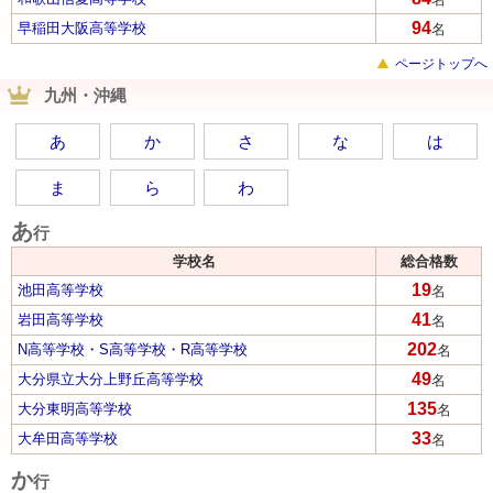
94
早稲田大阪高等学校
名
ページトップへ
九州・沖縄
あ
か
さ
な
は
ま
ら
わ
あ
行
学校名
総合格数
19
池田高等学校
名
41
岩田高等学校
名
202
N高等学校・S高等学校・R高等学校
名
49
大分県立大分上野丘高等学校
名
135
大分東明高等学校
名
33
大牟田高等学校
名
か
行