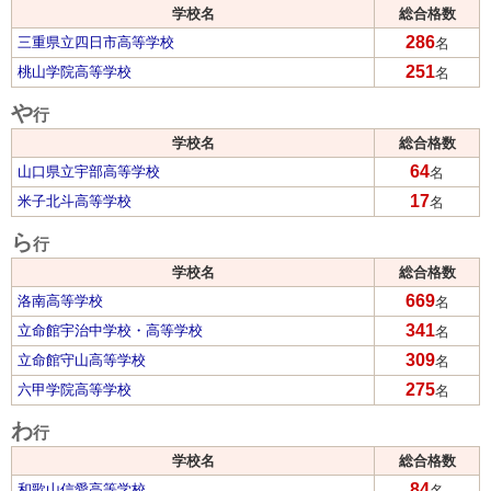
学校名
総合格数
286
三重県立四日市高等学校
名
251
桃山学院高等学校
名
や
行
学校名
総合格数
64
山口県立宇部高等学校
名
17
米子北斗高等学校
名
ら
行
学校名
総合格数
669
洛南高等学校
名
341
立命館宇治中学校・高等学校
名
309
立命館守山高等学校
名
275
六甲学院高等学校
名
わ
行
学校名
総合格数
84
和歌山信愛高等学校
名