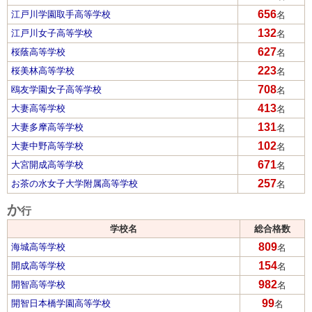
656
江戸川学園取手高等学校
名
132
江戸川女子高等学校
名
627
桜蔭高等学校
名
223
桜美林高等学校
名
708
鴎友学園女子高等学校
名
413
大妻高等学校
名
131
大妻多摩高等学校
名
102
大妻中野高等学校
名
671
大宮開成高等学校
名
257
お茶の水女子大学附属高等学校
名
か
行
学校名
総合格数
809
海城高等学校
名
154
開成高等学校
名
982
開智高等学校
名
99
開智日本橋学園高等学校
名