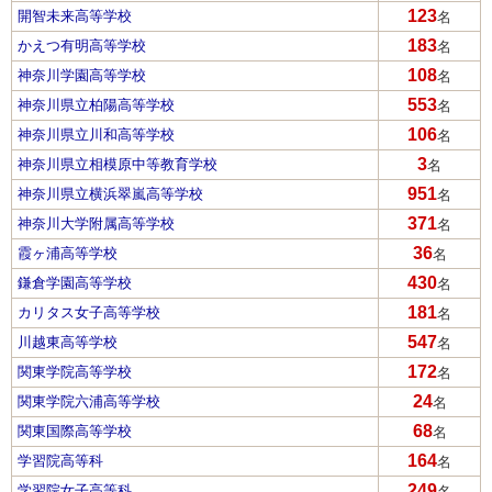
123
開智未来高等学校
名
183
かえつ有明高等学校
名
108
神奈川学園高等学校
名
553
神奈川県立柏陽高等学校
名
106
神奈川県立川和高等学校
名
3
神奈川県立相模原中等教育学校
名
951
神奈川県立横浜翠嵐高等学校
名
371
神奈川大学附属高等学校
名
36
霞ヶ浦高等学校
名
430
鎌倉学園高等学校
名
181
カリタス女子高等学校
名
547
川越東高等学校
名
172
関東学院高等学校
名
24
関東学院六浦高等学校
名
68
関東国際高等学校
名
164
学習院高等科
名
249
学習院女子高等科
名