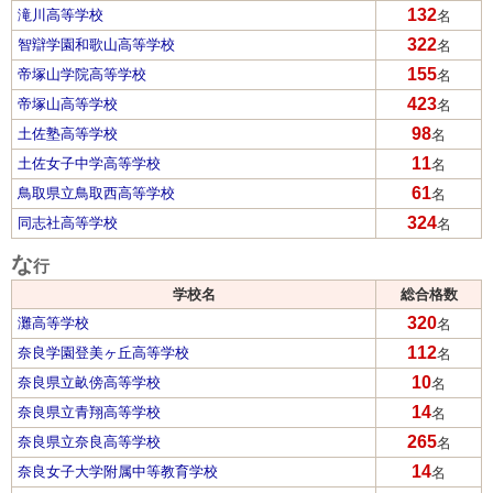
132
滝川高等学校
名
322
智辯学園和歌山高等学校
名
155
帝塚山学院高等学校
名
423
帝塚山高等学校
名
98
土佐塾高等学校
名
11
土佐女子中学高等学校
名
61
鳥取県立鳥取西高等学校
名
324
同志社高等学校
名
な
行
学校名
総合格数
320
灘高等学校
名
112
奈良学園登美ヶ丘高等学校
名
10
奈良県立畝傍高等学校
名
14
奈良県立青翔高等学校
名
265
奈良県立奈良高等学校
名
14
奈良女子大学附属中等教育学校
名