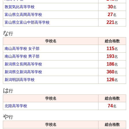
30
敦賀気比高等学校
名
27
富山県立高岡高等学校
名
221
富山県立富山中部高等学校
名
な
行
学校名
総合格数
115
南山高等学校 女子部
名
193
南山高等学校 男子部
名
186
新潟県立長岡高等学校
名
360
新潟県立新潟高等学校
名
126
新潟明訓高等学校
名
は
行
学校名
総合格数
74
北陸高等学校
名
や
行
学校名
総合格数