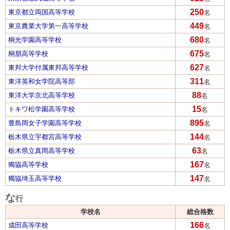
250
東京都立両国高等学校
名
449
東京農業大学第一高等学校
名
680
桐光学園高等学校
名
675
桐朋高等学校
名
627
東邦大学付属東邦高等学校
名
311
東洋英和女学院高等部
名
88
東洋大学京北高等学校
名
15
トキワ松学園高等学校
名
895
豊島岡女子学園高等学校
名
144
栃木県立宇都宮高等学校
名
63
栃木県立真岡高等学校
名
167
獨協高等学校
名
147
獨協埼玉高等学校
名
な
行
学校名
総合格数
166
成田高等学校
名