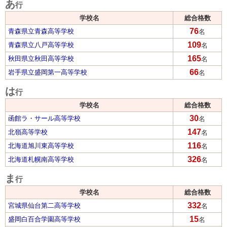
あ
行
学校名
総合格数
76
青森県立青森高等学校
名
109
青森県立八戸高等学校
名
165
秋田県立秋田高等学校
名
66
岩手県立盛岡第一高等学校
名
は
行
学校名
総合格数
30
函館ラ・サール高等学校
名
147
北嶺高等学校
名
116
北海道旭川東高等学校
名
326
北海道札幌南高等学校
名
ま
行
学校名
総合格数
332
宮城県仙台第二高等学校
名
15
盛岡白百合学園高等学校
名