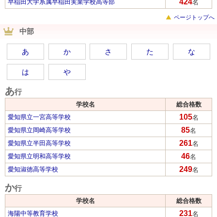
424
早稲田大学系属早稲田実業学校高等部
名
ページトップへ
中部
あ
か
さ
た
な
は
や
あ
行
学校名
総合格数
105
愛知県立一宮高等学校
名
85
愛知県立岡崎高等学校
名
261
愛知県立半田高等学校
名
46
愛知県立明和高等学校
名
249
愛知淑徳高等学校
名
か
行
学校名
総合格数
231
海陽中等教育学校
名