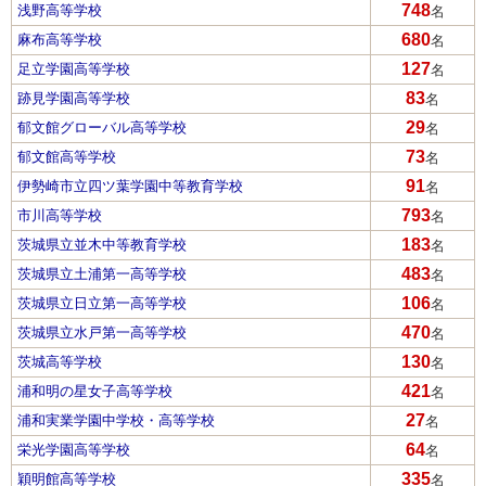
748
浅野高等学校
名
680
麻布高等学校
名
127
足立学園高等学校
名
83
跡見学園高等学校
名
29
郁文館グローバル高等学校
名
73
郁文館高等学校
名
91
伊勢崎市立四ツ葉学園中等教育学校
名
793
市川高等学校
名
183
茨城県立並木中等教育学校
名
483
茨城県立土浦第一高等学校
名
106
茨城県立日立第一高等学校
名
470
茨城県立水戸第一高等学校
名
130
茨城高等学校
名
421
浦和明の星女子高等学校
名
27
浦和実業学園中学校・高等学校
名
64
栄光学園高等学校
名
335
穎明館高等学校
名