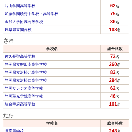
62
片山学園高等学校
名
75
加藤学園暁秀中学校・高等学校
名
36
金沢大学附属高等学校
名
108
岐阜県立関高校
名
さ
行
学校名
総合格数
72
佐久長聖高等学校
名
260
静岡県立磐田南高等学校
名
83
静岡県立浜松北高等学校
名
294
静岡県立浜松西高等学校
名
62
静岡サレジオ高等学校
名
46
静岡聖光学院高等学校
名
161
駿台甲府高等学校
名
た
行
学校名
総合格数
248
滝高等学校
名