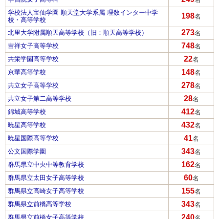
学校法人宝仙学園 順天堂大学系属 理数インター中学
198
名
校・高等学校
273
北里大学附属順天高等学校（旧：順天高等学校）
名
748
吉祥女子高等学校
名
22
共栄学園高等学校
名
148
京華高等学校
名
278
共立女子高等学校
名
28
共立女子第二高等学校
名
412
錦城高等学校
名
432
暁星高等学校
名
41
暁星国際高等学校
名
343
公文国際学園
名
162
群馬県立中央中等教育学校
名
60
群馬県立太田女子高等学校
名
155
群馬県立高崎女子高等学校
名
343
群馬県立前橋高等学校
名
240
群馬県立前橋女子高等学校
名