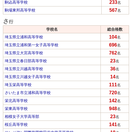
233
駒込高等学校
名
567
駒場東邦高等学校
名
さ
行
学校名
総合格数
104
埼玉県立浦和高等学校
名
696
埼玉県立浦和第一女子高等学校
名
762
埼玉県立大宮高等学校
名
23
埼玉県立春日部高等学校
名
36
埼玉県立川越高等学校
名
14
埼玉県立川越女子高等学校
名
111
埼玉栄高等学校
名
720
さいたま市立浦和高等学校
名
142
栄北高等学校
名
948
栄東高等学校
名
23
相模女子大学高等部
名
141
桜丘高等学校
名