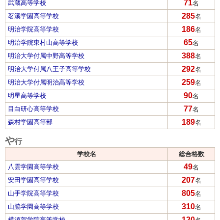
71
武蔵高等学校
名
285
茗溪学園高等学校
名
186
明治学院高等学校
名
65
明治学院東村山高等学校
名
388
明治大学付属中野高等学校
名
292
明治大学付属八王子高等学校
名
259
明治大学付属明治高等学校
名
90
明星高等学校
名
77
目白研心高等学校
名
189
森村学園高等部
名
や
行
学校名
総合格数
49
八雲学園高等学校
名
207
安田学園高等学校
名
805
山手学院高等学校
名
310
山脇学園高等学校
名
120
横須賀学院高等学校