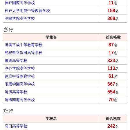
11
神戸国際高等学校
名
158
神戸大学附属中等教育学校
名
368
甲陽学院高等学校
名
さ
行
学校名
総合格数
87
済美平成中等教育学校
名
17
島根県立浜田高等学校
名
323
修道高等学校
名
113
淳心学院高等学校
名
61
鈴鹿中等教育学校
名
667
須磨学園高等学校
名
554
清風高等学校
名
70
清風南海高等学校
名
た
行
学校名
総合格数
242
高田高等学校
名