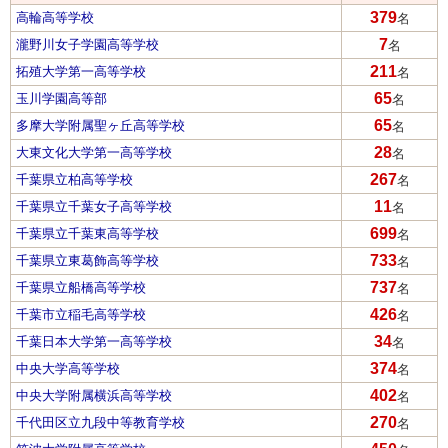
379
高輪高等学校
名
7
瀧野川女子学園高等学校
名
211
拓殖大学第一高等学校
名
65
玉川学園高等部
名
65
多摩大学附属聖ヶ丘高等学校
名
28
大東文化大学第一高等学校
名
267
千葉県立柏高等学校
名
11
千葉県立千葉女子高等学校
名
699
千葉県立千葉東高等学校
名
733
千葉県立東葛飾高等学校
名
737
千葉県立船橋高等学校
名
426
千葉市立稲毛高等学校
名
34
千葉日本大学第一高等学校
名
374
中央大学高等学校
名
402
中央大学附属横浜高等学校
名
270
千代田区立九段中等教育学校
名