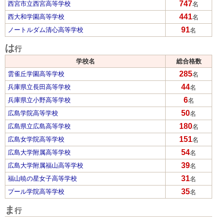
747
西宮市立西宮高等学校
名
441
西大和学園高等学校
名
91
ノートルダム清心高等学校
名
は
行
学校名
総合格数
285
雲雀丘学園高等学校
名
44
兵庫県立長田高等学校
名
6
兵庫県立小野高等学校
名
50
広島学院高等学校
名
180
広島県立広島高等学校
名
151
広島女学院高等学校
名
54
広島大学附属高等学校
名
39
広島大学附属福山高等学校
名
31
福山暁の星女子高等学校
名
35
プール学院高等学校
名
ま
行