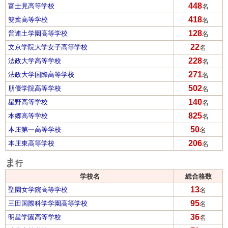
448
富士見高等学校
名
418
雙葉高等学校
名
128
普連土学園高等学校
名
22
文京学院大学女子高等学校
名
228
法政大学高等学校
名
271
法政大学国際高等学校
名
502
朋優学院高等学校
名
140
星野高等学校
名
825
本郷高等学校
名
50
本庄第一高等学校
名
206
本庄東高等学校
名
ま
行
学校名
総合格数
13
聖園女学院高等学校
名
95
三田国際科学学園高等学校
名
36
明星学園高等学校
名