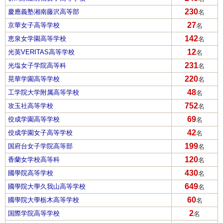
230
慶應義塾湘南藤沢高等部
名
27
京華女子高等学校
名
142
恵泉女学園高等学校
名
12
光英VERITAS高等学校
名
231
光塩女子学院高等科
名
220
晃華学園高等学校
名
48
工学院大学附属高等学校
名
752
攻玉社高等学校
名
69
佼成学園高等学校
名
42
佼成学園女子高等学校
名
199
国府台女子学院高等部
名
120
香蘭女学校高等科
名
430
國學院高等学校
名
649
國學院大學久我山高等学校
名
60
國學院大學栃木高等学校
名
2
国際学院高等学校
名