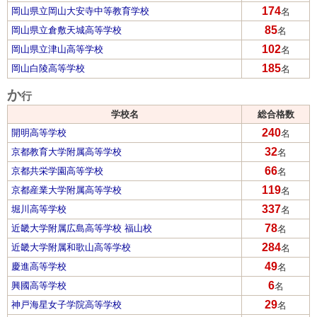
174
岡山県立岡山大安寺中等教育学校
名
85
岡山県立倉敷天城高等学校
名
102
岡山県立津山高等学校
名
185
岡山白陵高等学校
名
か
行
学校名
総合格数
240
開明高等学校
名
32
京都教育大学附属高等学校
名
66
京都共栄学園高等学校
名
119
京都産業大学附属高等学校
名
337
堀川高等学校
名
78
近畿大学附属広島高等学校 福山校
名
284
近畿大学附属和歌山高等学校
名
49
慶進高等学校
名
6
興國高等学校
名
29
神戸海星女子学院高等学校
名