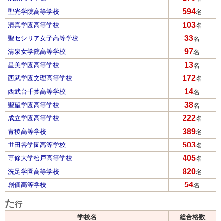
594
聖光学院高等学校
名
103
清真学園高等学校
名
33
聖セシリア女子高等学校
名
97
清泉女学院高等学校
名
13
星美学園高等学校
名
172
西武学園文理高等学校
名
14
西武台千葉高等学校
名
38
聖望学園高等学校
名
222
成立学園高等学校
名
389
青稜高等学校
名
503
世田谷学園高等学校
名
405
専修大学松戸高等学校
名
820
洗足学園高等学校
名
54
創価高等学校
名
た
行
学校名
総合格数