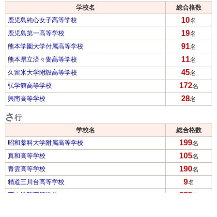
学校名
総合格数
10
鹿児島純心女子高等学校
名
19
鹿児島第一高等学校
名
91
熊本学園大学付属高等学校
名
11
熊本県立済々黌高等学校
名
45
久留米大学附設高等学校
名
172
弘学館高等学校
名
28
興南高等学校
名
さ
行
学校名
総合格数
199
昭和薬科大学附属高等学校
名
105
真和高等学校
名
190
青雲高等学校
名
9
精道三川台高等学校
名
278
西南学院高等学校
名
な
行