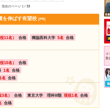
現在のページ 1 /
33
績を伸ばす有望校
[PR]
役11名）
合格
獨協医科大学
5名
合格
役10名）
合格
科
1名
合格
1名
合格
役3名）
合格
東京大学 理科III類
現役1名
合格
名
合格