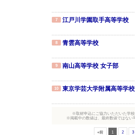
江戸川学園取手高等学校
7
青雲高等学校
8
南山高等学校 女子部
9
東京学芸大学附属高等学校
10
※取材申込にご協力いただいた学校
※掲載中の数値は、最終数値ではない
«前
1
2
3