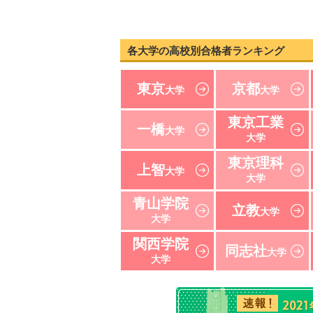
各大学の高校別合格者ランキング
東京
京都
大学
大学
東京工業
一橋
大学
大学
東京理科
上智
大学
大学
青山学院
立教
大学
大学
関西学院
同志社
大学
大学