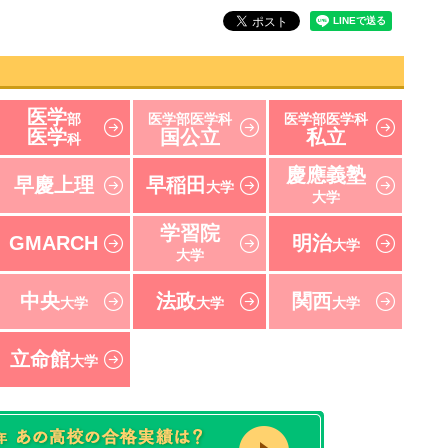
医学
部
医学部医学科
医学部医学科
医学
国公立
私立
科
慶應義塾
早慶上理
早稲田
大学
大学
学習院
GMARCH
明治
大学
大学
中央
法政
関西
大学
大学
大学
立命館
大学
速報！2021年 東