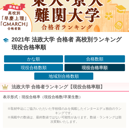
2021年 法政大学 合格者 高校別ランキング
現役合格率順
かな順
合格数順
現役合格数順
現役合格率順
地域別合格数順
法政大学 合格者ランキング【現役合格率順】
表示形式：現役合格率（現役合格数/卒業生数）
※取材申込にご協力いただいた学校様のみを掲載したインターエデュ独自のラン
キングです。
※掲載中の数値は、最終数値ではない可能性があります。数値・ランキングは順
次変動いたします。