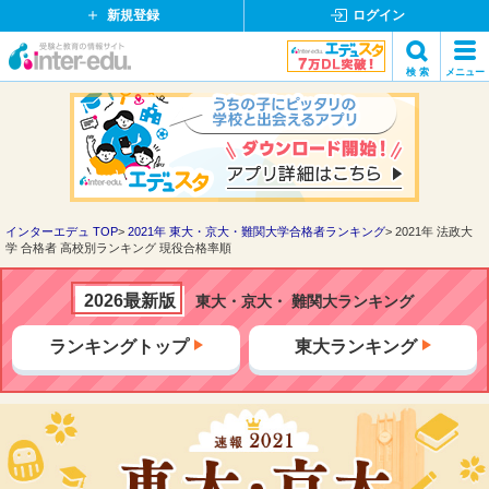
新規登録
ログイン
イ
検 索
メニュー
ン
閉
検索
タ
じ
ー
る
エ
デ
ュ・
ド
インターエデュ TOP
2021年 東大・京大・難関大学合格者ランキング
2021年 法政大
学 合格者 高校別ランキング 現役合格率順
ッ
ト
コ
2026最新版
東大・京大・ 難関大ランキング
ム
ランキングトップ
東大ランキング