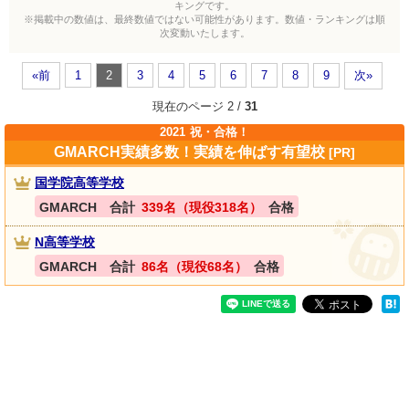
キングです。
※掲載中の数値は、最終数値ではない可能性があります。数値・ランキングは順
次変動いたします。
«前
1
2
3
4
5
6
7
8
9
次»
現在のページ 2 /
31
2021
祝・合格！
GMARCH実績多数！実績を伸ばす有望校
[PR]
国学院高等学校
GMARCH 合計
339名（現役318名）
合格
N高等学校
GMARCH 合計
86名（現役68名）
合格