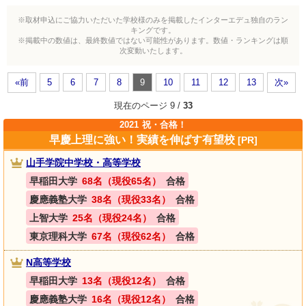
※取材申込にご協力いただいた学校様のみを掲載したインターエデュ独自のラン
キングです。
※掲載中の数値は、最終数値ではない可能性があります。数値・ランキングは順
次変動いたします。
«前
5
6
7
8
9
10
11
12
13
次»
現在のページ 9 /
33
2021
祝・合格！
早慶上理に強い！実績を伸ばす有望校
[PR]
山手学院中学校・高等学校
早稲田大学
68名（現役65名）
合格
慶應義塾大学
38名（現役33名）
合格
上智大学
25名（現役24名）
合格
東京理科大学
67名（現役62名）
合格
N高等学校
早稲田大学
13名（現役12名）
合格
慶應義塾大学
16名（現役12名）
合格