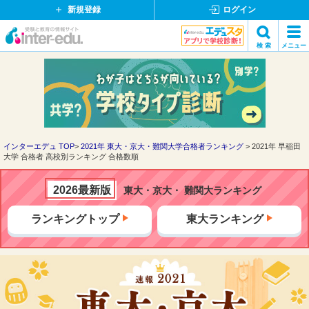
新規登録
ログイン
イ
検 索
メニュー
ン
閉
検索
タ
じ
ー
る
エ
デ
ュ・
ド
インターエデュ TOP
2021年 東大・京大・難関大学合格者ランキング
2021年 早稲田
大学 合格者 高校別ランキング 合格数順
ッ
ト
コ
2026最新版
東大・京大・ 難関大ランキング
ム
ランキングトップ
東大ランキング