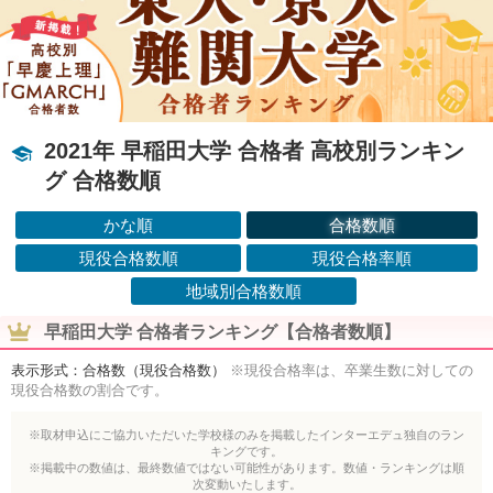
2021年 早稲田大学 合格者 高校別ランキン
グ 合格数順
かな順
合格数順
現役合格数順
現役合格率順
地域別合格数順
早稲田大学 合格者ランキング【合格者数順】
表示形式：合格数（現役合格数）
※現役合格率は、卒業生数に対しての
現役合格数の割合です。
※取材申込にご協力いただいた学校様のみを掲載したインターエデュ独自のラン
キングです。
※掲載中の数値は、最終数値ではない可能性があります。数値・ランキングは順
次変動いたします。