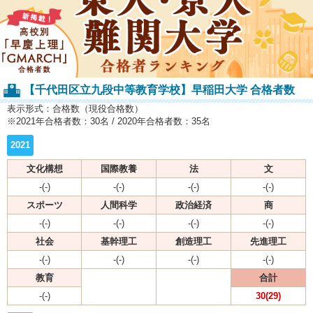
【千代田区立九段中等教育学校】早稲田大学 合格者数
表示形式：合格数（現役合格数）
※2021年合格者数：30名 / 2020年合格者数：35名
2021
文化構想
国際教養
法
文
-(-)
-(-)
-(-)
-(-)
スポーツ
人間科学
政治経済
商
-(-)
-(-)
-(-)
-(-)
社会
基幹理工
創造理工
先進理工
-(-)
-(-)
-(-)
-(-)
教育
合計
-(-)
30(29)