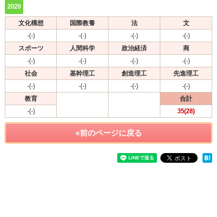
2020
文化構想
国際教養
法
文
-(-)
-(-)
-(-)
-(-)
スポーツ
人間科学
政治経済
商
-(-)
-(-)
-(-)
-(-)
社会
基幹理工
創造理工
先進理工
-(-)
-(-)
-(-)
-(-)
教育
合計
-(-)
35(28)
«前のページに戻る