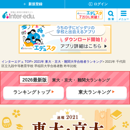
新規登録
ログイン
イ
検 索
メニュー
ン
閉
検索
タ
じ
ー
る
エ
デ
ュ・
ド
インターエデュ TOP
2021年 東大・京大・難関大学合格者ランキング
2021年 千代田
区立九段中等教育学校 早稲田大学合格者数 昨年比較
ッ
ト
コ
2026最新版
東大・京大・ 難関大ランキング
ム
ランキングトップ
東大ランキング