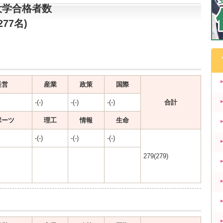
大学合格者数
277名)
経営
産業
政策
国際
-(-)
-(-)
-(-)
合計
ポーツ
理工
情報
生命
-(-)
-(-)
-(-)
279(279)