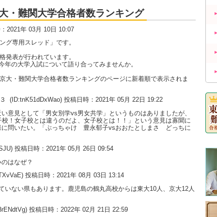
大・京大・難関大学合格者数ランキング
時：2021年 03月 10日 10:07
キング専用スレッド」です。
合格発表が行われています。
今年の大学入試について語り合ってみませんか。
大・京大・難関大学合格者数ランキングのページに新着順で表示されま
の３
(ID:tnK51dDxWao) 投稿日時：2021年 05月 22日 19:22
い意見として「男女別学vs男女共学」というものはありましたが、
子校！女子校とは違うのだよ、女子校とは！！」という意見は寡聞に
に問いたい。「ぶっちゃけ 豊永郁子vsおおたとしまさ どっちに
uSJU) 投稿日時：2021年 05月 26日 09:54
いのはなぜ？
0TXvVaE) 投稿日時：2021年 08月 03日 13:14
ていない県もあります。鹿児島の鶴丸高校からは東大10人、京大12人
3rENdtVg) 投稿日時：2022年 02月 21日 22:59