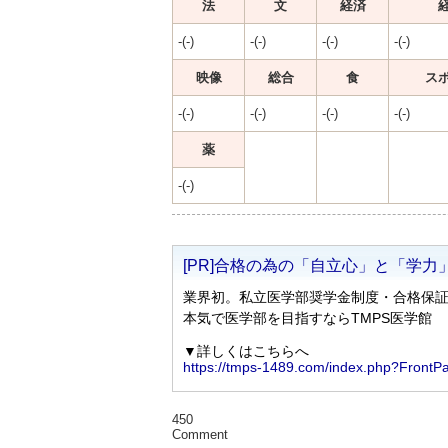
法
文
経済
-(-)
-(-)
-(-)
-(-)
映像
総合
食
ス
-(-)
-(-)
-(-)
-(-)
薬
-(-)
450
Comment