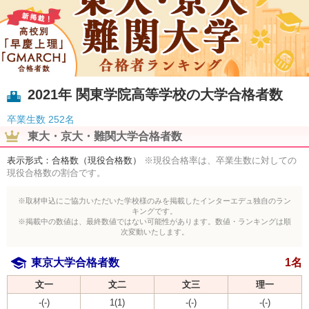
2021年 関東学院高等学校の大学合格者数
卒業生数
252名
東大・京大・難関大学合格者数
表示形式：合格数（現役合格数）
※現役合格率は、卒業生数に対しての
現役合格数の割合です。
※取材申込にご協力いただいた学校様のみを掲載したインターエデュ独自のラン
キングです。
※掲載中の数値は、最終数値ではない可能性があります。数値・ランキングは順
次変動いたします。
東京大学合格者数
1名
文一
文二
文三
理一
-(-)
1(1)
-(-)
-(-)