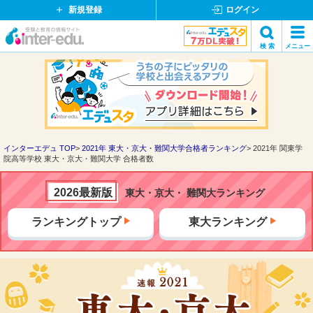
新規登録
ログイン
イ
検 索
メニュー
ン
閉
検索
タ
じ
ー
る
エ
デ
ュ・
ド
インターエデュ TOP
2021年 東大・京大・難関大学合格者ランキング
2021年 関東学
院高等学校 東大・京大・難関大学 合格者数
ッ
ト
コ
2026最新版
東大・京大・ 難関大ランキング
ム
ランキングトップ
東大ランキング