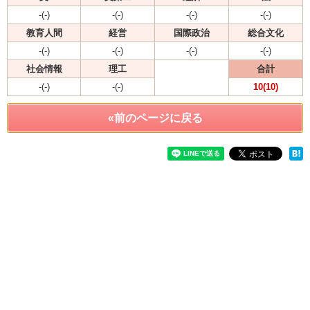
-(-)
-(-)
-(-)
-(-)
教育人間
経営
国際政治
総合文化
-(-)
-(-)
-(-)
-(-)
社会情報
理工
合計
-(-)
-(-)
10(10)
«前のページに戻る