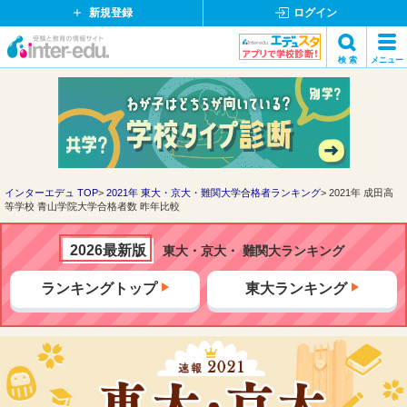
新規登録
ログイン
イ
検 索
メニュー
ン
閉
検索
タ
じ
ー
る
エ
デ
ュ・
ド
インターエデュ TOP
2021年 東大・京大・難関大学合格者ランキング
2021年 成田高
等学校 青山学院大学合格者数 昨年比較
ッ
ト
コ
2026最新版
東大・京大・ 難関大ランキング
ム
ランキングトップ
東大ランキング