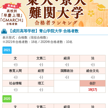
【成田高等学校】青山学院大学 合格者数
表示形式：合格数（現役合格数）
※2021年合格者数：18名 / 2020年合格者数：10名
2021
文
文第二
経済
法
-(-)
-(-)
-(-)
-(-)
教育人間
経営
国際政治
総合文化
-(-)
-(-)
-(-)
-(-)
社会情報
理工
合計
-(-)
-(-)
18(17)
2020
文
文第二
経済
法